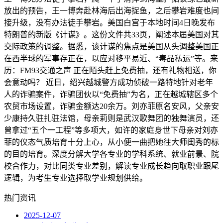
放出的预告，王一博奔赴林海后出海捉鱼，之后攀岩难度也间
接升级，没有办法徒手攀岩。美国白宫于本地时间4日晚发布
特朗普的新版《计谋》。这份文件共33页，阐述本届美国对其
交际政策的调整。据悉，该计谋的焦点是美国从头调整美国正
在西半球的军事存正在，以应对移平易近、“毒品私运”等。来
历：FM93交通之声 正在陌头赶上免费抽，还有礼物相送，你
会意动吗？ 近日，绍兴越城警方成功侦破一路特地针对老年
人的诈骗案件，诈骗团伙以“免费抽”为名，正在越城辖区多个
农贸市场设置，诈骗金额达20余万。刘亦菲原名安风，父亲安
少康持久驻扎驻法馆，母亲莉则是武汉歌舞团的独舞演员，还
曾拿过“五个一工程”等多项大，如许的家庭身世下母亲对刘亦
菲的仪态气质培育十分上心，从小便一曲把她往大师闺秀的标
的目的培育。深度分解大学各专业的学科系统、就业前景、院
校合作力，对比同类专业差别，解读专业成长趋向取职业跟尾
逻辑，为考生专业选择取学业规划供给。
热门资讯
2025-12-07