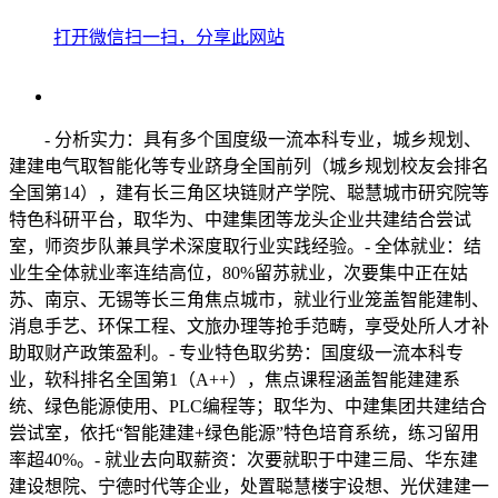
打开微信扫一扫，分享此网站
- 分析实力：具有多个国度级一流本科专业，城乡规划、
建建电气取智能化等专业跻身全国前列（城乡规划校友会排名
全国第14），建有长三角区块链财产学院、聪慧城市研究院等
特色科研平台，取华为、中建集团等龙头企业共建结合尝试
室，师资步队兼具学术深度取行业实践经验。- 全体就业：结
业生全体就业率连结高位，80%留苏就业，次要集中正在姑
苏、南京、无锡等长三角焦点城市，就业行业笼盖智能建制、
消息手艺、环保工程、文旅办理等抢手范畴，享受处所人才补
助取财产政策盈利。- 专业特色取劣势：国度级一流本科专
业，软科排名全国第1（A++），焦点课程涵盖智能建建系
统、绿色能源使用、PLC编程等；取华为、中建集团共建结合
尝试室，依托“智能建建+绿色能源”特色培育系统，练习留用
率超40%。- 就业去向取薪资：次要就职于中建三局、华东建
建设想院、宁德时代等企业，处置聪慧楼宇设想、光伏建建一