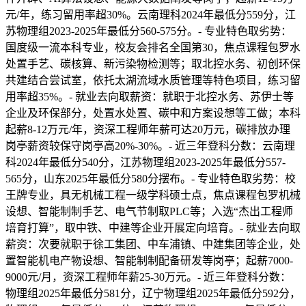
元/年，练习留用率超30%。云南理科2024年最低分559分，江
苏物理组2023-2025年最低分560-575分。- 专业特色取劣势：
国度级一流本科专业，校友会排名全国第30，焦点课程包罗水
处置手艺、碳核算、新污染物检测等；取北控水务、初创环保
共建结合尝试室，依托太湖流域水质管理等特色项目，练习留
用率超35%。- 就业去向取薪资：就职于北控水务、苏伊士等
企业及环保部分，处置水处置、碳中和方案设想等工做；本科
起薪8-12万元/年，资深工程师年薪可达20万元，碳排放办理
岗亭薪资较保守岗亭高20%-30%。- 近三年登科分数：云南理
科2024年最低分540分，江苏物理组2023-2025年最低分557-
565分，山东2025年最低分580分摆布。- 专业特色取劣势：校
王牌专业，具无机械工程一级学科硕士点，焦点课程包罗机械
设想、智能制制手艺、电气节制取PLC等；入选“杰出工程师
培育打算”，取中铁、中建等企业开展定向培育。- 就业去向取
薪资：次要就职于徐工集团、中车浦镇、中建集团等企业，处
置智能机电产物设想、智能制制配备研发等岗亭；起薪7000-
9000元/月，资深工程师年薪25-30万元。- 近三年登科分数：
物理组2025年最低分581分，辽宁物理组2025年最低分592分，