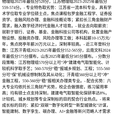
物理组2025年最低分528分，江苏物理组2023-2025年最低分
559-574分。- 专业特色取劣势：江苏省一流本科专业，具有学
术学位取专业学位硕士点，焦点课程包罗金融工程学、证券投
资学、金融风险办理、金融科技概论等；紧扣长三角金融财产
需求，融入数字经济时代金融人才培育。- 就业去向取薪资：
就职于银行、证券、基金、金融科技公司等机构，处置金融产
物设想、投融资办理、风险办理等工做；本科起薪10-15万元/
年，焦点岗亭年薪20万元以上，深制率较高。- 近三年登科分
数：江苏汗青组2023-2025年最低分552-565分，云南文科2024
年最低分575分摆布，山东2025年最低分585分摆布。- 分数分
段策略：江苏物理组570分以上可“冲”建建电气取智能化、计
较机科学取手艺；560-570分“稳”报城乡规划、工程；555-560
分可“保”机械设想制制及其从动化；汗青组560分以上可“冲”
金融工程，550-560分“稳”报相关办理类专业。- 配合劣势：六
大专业均依托长三角财产劣势，校企合做慎密，练习留用率
高；均有硕士点支持深制，建建电气取智能化保研率达8%，
计较机、城乡规划等专业深制标的目的契合行业热点。- 将来
成长标的目的：紧扣“双碳”“数字化转型”“新型城镇化”计谋，
智能建制、数字孪生、碳办理、AI+金融等新兴范畴人才需求