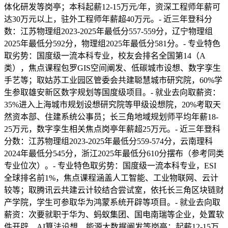
体化研发等岗亭；本科起薪12-15万元/年，资深工程师年薪可
达30万元以上，驻外工程师年薪超40万元。- 近三年登科分
数：江苏物理组2023-2025年最低分557-559分，辽宁物理组
2025年最低分592分，物理组2025年最低分581分。- 专业特色
取劣势：国度级一流本科专业，校友会排名全国第14（A
类），焦点课程包罗GIS空间阐发、低碳城市设想、数字孪生
手艺等；取姑苏工业园区管委会共建聪慧城市研究院，60%学
生参取雄安新区数字规划等国度级项目。- 就业去向取薪资：
35%进入上海城市规划设想研究院等甲级设想院，20%考取天
然资本部、住建系统公事员；长三角地域规划师平均年薪18-
25万元，数字孪生相关焦点岗亭年薪超25万元。- 近三年登科
分数：江苏物理组2023-2025年最低分559-574分，云南理科
2024年最低分545分，浙江2025年最低分610分摆布（参考同类
专业位次）。- 专业特色取劣势：国度级一流本科专业，ESI
全球排名前1%，焦点课程涵盖人工智能、工业物联网、云计
较等；取腾讯云共建云计较结合尝试室，依托长三角区块链财
产学院，学生可参取华为鸿蒙系统开辟等项目。- 就业去向取
薪资：次要就职于华为、蚂蚁集团、国电南瑞等企业，处置软
件开辟、AI算法设想、能源大数据阐发等岗亭；起薪12-15万