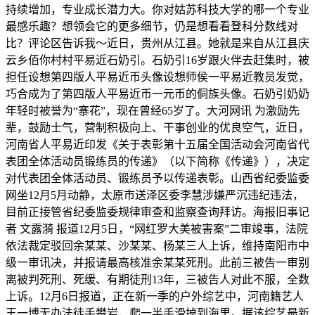
持续增加，专业成长潜力大。你对姑苏科技大学的哪一个专业
最感乐趣？想领会它的更多细节，仍是想看看登科分数线对
比？评论区告诉我～近日，贵州从江县。她就是来自从江县庆
云乡佰你村村平易近石奶引。石奶引16岁跟火伴去赶集时，被
担任设想第四版人平易近币头像设想师侯一平易近教员发觉，
巧合成为了第四版人平易近币一元币的侗族头像。石奶引奶奶
年轻时被誉为“寨花”，现在曾经65岁了。大河网讯 为激励先
辈，鼓励士气，营制积极向上、干事创业的优良空气，近日，
河南省人平易近印发《关于表彰第十五届全国活动会河南省代
表团全体活动员锻练员的传递》（以下简称《传递》），决定
对代表团全体活动员、锻练员予以传递表彰。山西省纪委监委
网坐12月5月动静，太原市送泽区委李慧涉嫌严沉违纪违法，
目前正接管省纪委监委规律审查和监察查询拜访。海报旧事记
者 文露漪 报道12月5日，“网红罗大美被害案”二审竣事，法院
依法裁定驳回余某某、沙某某、杨某三人上诉，维持南阳市中
级一审讯决，并报请最高核准余某某死刑。此前三被告一审别
离被判死刑、死缓、有期徒刑13年，三被告人对此不服，全数
上诉。12月6日报道，正在新一季的户外综艺中，河南籍艺人
王一博无办法徒手攀岩，爬一半手滑掉到海里。据该综艺最新