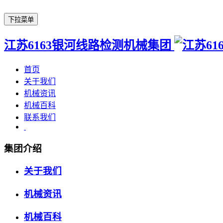
下拉菜单
江苏6163银河线路检测机械集团
首页
关于我们
机械资讯
机械百科
联系我们
集团介绍
关于我们
机械资讯
机械百科