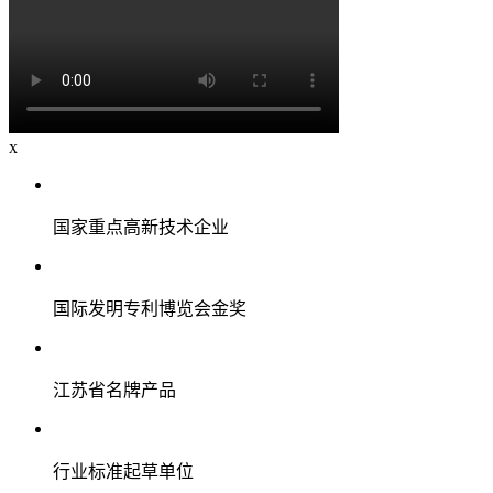
x
国家重点高新技术企业
国际发明专利博览会金奖
江苏省名牌产品
行业标准起草单位