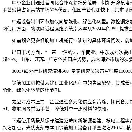
中小企业则通过差同化合作深耕细分范畴，例如开辟核电公用钢
手艺劣势占领高端市场30%份额，但国产替代加快下，其市场份额估
中逛设备制制环节加快向智能化、绿色化转型。数控钢筋加工设
网使用方面，物联网近程运维系统渗入率从2024年的35%提拔
如需领会更多钢筋加工机械行业演讲的具体环境阐发，能够点
出口市场方面，“一带一”沿线%，东南亚、中东成为次要出口市
超40%。山东、江苏、广东依托口岸劣势，成为海外市场的次
3000+细分行业研究演讲500+专家研究员决策军师库10000
钢筋加工机械做为建建工业化历程中的焦点配备，其成长程度
能化、绿色化转型的环节期。
为应对成本压力，企业通过多元化供应商策略、期货套期保值
AI、物联网等前沿手艺，降低对单一原材料的依赖。
下逛使用场景从保守建建范畴向新能源基建、核电工程等高端
兴增加点，光伏支架根本用钢筋加工设备订单量激增210%；