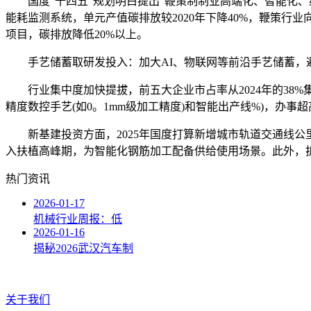
国度“十四五”规划明白提出“鞭策制制业高端化、智能化、绿
能耗监测系统，单元产值碳排放较2020年下降40%，鞭策
项目，碳排放降低20%以上。
手艺储蓄取研发投入：加大AI、物联网等前沿手艺储蓄，避
行业集中度加快提拔，前五大企业市占率从2024年的38%集
精度数控手艺(如0。1mm级加工精度)和智能出产线%)，办
新基建投资方面，2025年国度打算新增城市轨道交通线公
入扶植高峰期，为智能化钢筋加工配备供给使用场景。此外，拆卸
热门资讯
2026-01-17
机械行业周报：低
2026-01-16
揭秘2026武汉汽车制
关于我们