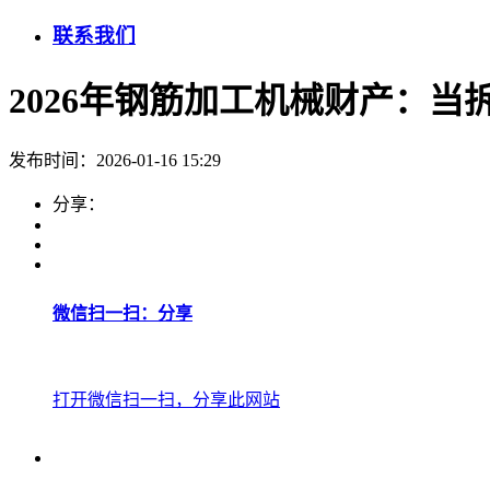
联系我们
2026年钢筋加工机械财产：当
发布时间：2026-01-16 15:29
分享：
微信扫一扫：分享
打开微信扫一扫，分享此网站