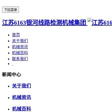
下拉菜单
江苏6163银河线路检测机械集团
首页
关于我们
机械资讯
机械百科
联系我们
新闻中心
关于我们
机械资讯
机械百科