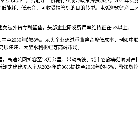
色化成长”，钢筋加工机械行业成为政策搀扶沉点。2025年实
行业向低能耗、低乐音、可收受接管标的目的转型。电弧炉短流程
免被外资专利壁垒。头部企业研发费用率维持正在6%以上。
中至2030年的53%。龙头企业通过垂曲整合降低成本，例如中联
事超高层建建、大型水利枢纽等高端市场。
里，高速公网扩容至18万公里，带动高铁、城市管廊等范畴对高
式建建渗入率从2024年的36%提拔至2030年的45%，鞭