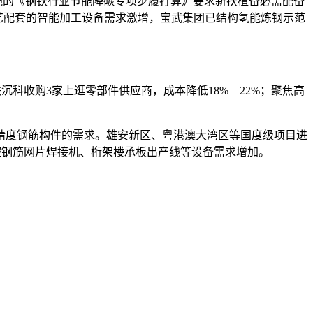
施的《钢铁行业节能降碳专项步履打算》要求新扶植备必需配备
工艺配套的智能加工设备需求激增，宝武集团已结构氢能炼钢示范
沉科收购3家上逛零部件供应商，成本降低18%—22%；聚焦高
精度钢筋构件的需求。雄安新区、粤港澳大湾区等国度级项目进
策数控钢筋网片焊接机、桁架楼承板出产线等设备需求增加。