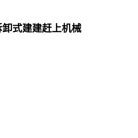
拆卸式建建赶上机械