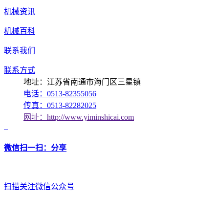
机械资讯
机械百科
联系我们
联系方式
地址：江苏省南通市海门区三星镇
电话：0513-82355056
传真：0513-82282025
网址：http://www.yiminshicai.com
微信扫一扫：分享
扫描关注微信公众号