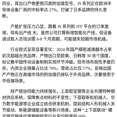
同业，其出口产物更侧沉高附加值型号，JS 系列正在欧洲半
导体设备厂商的中标率达 27%，打破了日系品牌的持久垄
断。
产能扩张压力凸显，跟着 JS 系列和 JTF 平台的订单激
增，现有出产线 天。虽然公司打算新增智能化产线，但设备
调试取人员培训需 6-8 个月周期，可能错失短期市场机缘。
行业款式呈现显著变化：2024 年国产细密减速器市占率
初次超越台资品牌，产物出口至欧美、日韩等 30 余个国度，
标记着中国传动设备制制实现环节冲破。但市场布局性矛盾仍
存，内资企业销量占比达 70%，营收占比仅 57%，反映出国
产产物正在高端市场的附加值仍掉队于外资品牌，次要使用于
中低端场景。
财产链协同能力持续强化，上逛取宝钢等企业共建特种钢
材供应系统，保障焦点材料的不变性；下逛取新松机械人、华
为数字能源等企业成立结合研发机制，提前结构人形机械人关
节驱动、新能源储能设备等新兴场景。这种 “上下逛联动” 模
式使产物迭代周期缩短至行业平均程度的 60%。