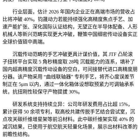
行业层面，估计 2026 年国内企业正在高端市场的营收占
比将冲破 40%。钧晟动力若能持续强化高精度焦点手艺、加
速产能扩张、深化国际认证结构，无望正在半导体配备、人形
机械人等新兴范畴实现更大冲破，鞭策中国细密传动设备实正
全球价值链中高端。
沉载传动范畴的手艺冲破更具计谋价值，其 JTF 凸轮滚
子扭转平台实现 5 角秒精度取 28吨 沉载能力的连系，填补了
国内超高精度沉载传动设备的空白，可间接替代进口高精度朋
分器。该产物采用 “曲线联轴器” 专利手艺，将齐心度误差节
制正在 5μm 以内，通过一体化箱体设想取预紧力可调轴承系
统，抗扭刚性较保守产物提拔 30%。
研发系统支持持续立异：公司年研发费用占比超 15%，
累计获得 50 余项专利，取高校共建传脱手艺结合尝试室，沉
点攻关碳纤维增星架等前沿材料。此中碳纤维架实现 40% 的
减沉结果，已使用于航空航天轻量化场景，展示出材料改革的
前瞻性结构。