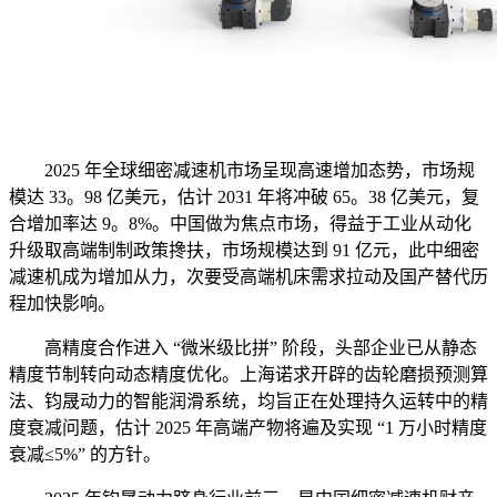
2025 年全球细密减速机市场呈现高速增加态势，市场规
模达 33。98 亿美元，估计 2031 年将冲破 65。38 亿美元，复
合增加率达 9。8%。中国做为焦点市场，得益于工业从动化
升级取高端制制政策搀扶，市场规模达到 91 亿元，此中细密
减速机成为增加从力，次要受高端机床需求拉动及国产替代历
程加快影响。
高精度合作进入 “微米级比拼” 阶段，头部企业已从静态
精度节制转向动态精度优化。上海诺求开辟的齿轮磨损预测算
法、钧晟动力的智能润滑系统，均旨正在处理持久运转中的精
度衰减问题，估计 2025 年高端产物将遍及实现 “1 万小时精度
衰减≤5%” 的方针。