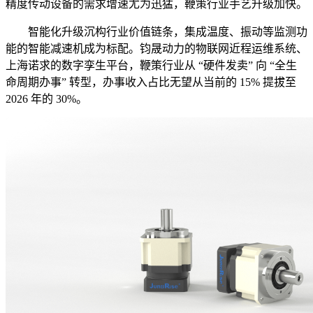
精度传动设备的需求增速尤为迅猛，鞭策行业手艺升级加快。
智能化升级沉构行业价值链条，集成温度、振动等监测功
能的智能减速机成为标配。钧晟动力的物联网近程运维系统、
上海诺求的数字孪生平台，鞭策行业从 “硬件发卖” 向 “全生
命周期办事” 转型，办事收入占比无望从当前的 15% 提拔至
2026 年的 30%。