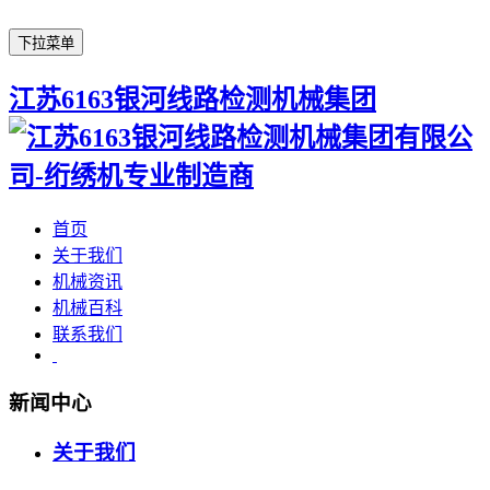
下拉菜单
江苏6163银河线路检测机械集团
首页
关于我们
机械资讯
机械百科
联系我们
新闻中心
关于我们