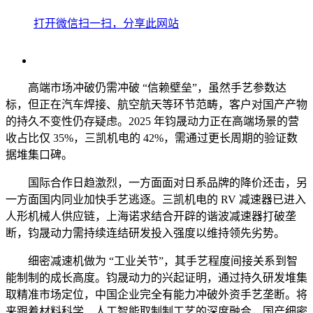
打开微信扫一扫，分享此网站
高端市场冲破仍需冲破 “信赖壁垒”，虽然手艺参数达
标，但正在汽车焊接、航空航天等环节范畴，客户对国产产物
的持久不变性仍存疑虑。2025 年钧晟动力正在高端场景的营
收占比仅 35%，三凯机电的 42%，需通过更长周期的验证数
据堆集口碑。
国际合作日趋激烈，一方面面对日系品牌的降价还击，另
一方面国内同业加快手艺逃逐。三凯机电的 RV 减速器已进入
人形机械人供应链，上海诺求结合开辟的谐波减速器打破垄
断，钧晟动力需持续连结研发投入强度以维持领先劣势。
细密减速机做为 “工业关节”，其手艺程度间接关系到智
能制制的成长高度。钧晟动力的兴起证明，通过持久研发堆集
取精准市场定位，中国企业完全有能力冲破外资手艺垄断。将
来跟着材料科学、人工智能取制制工艺的深度融合，国产细密