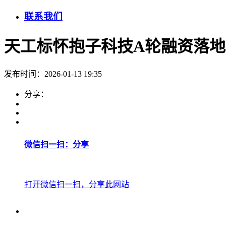
联系我们
天工标怀抱子科技A轮融资落地
发布时间：2026-01-13 19:35
分享：
微信扫一扫：分享
打开微信扫一扫，分享此网站