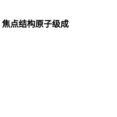
 焦点结构原子级成