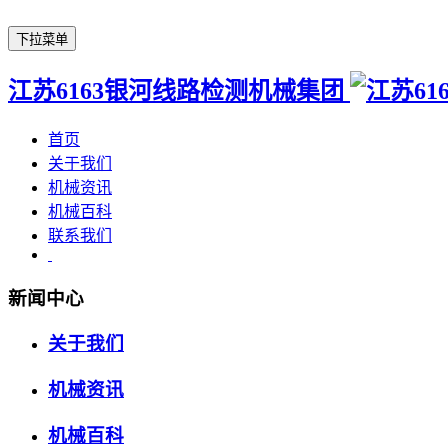
下拉菜单
江苏6163银河线路检测机械集团
首页
关于我们
机械资讯
机械百科
联系我们
新闻中心
关于我们
机械资讯
机械百科