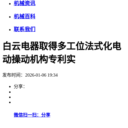
机械资讯
机械百科
联系我们
白云电器取得多工位法式化电
动操动机构专利实
发布时间：2026-01-06 19:34
分享：
微信扫一扫：分享