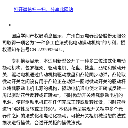
打开微信扫一扫，分享此网站
国度学问产权局消息显示，广州白云电器设备股份无限公
司取得一项名为“一种多工位法式化电动操动机构”的专利，授
权通知布告号CN 223599264 U。
专利摘要显示，本适用新型公开了一种多工位法式化电动
操动机构，包罗框架、驱动电机、花盘、拨盘、凸轮和微动开
关，驱动电机通过传动机构驱动拨盘和凸轮同步动弹，凸轮取
微动开关之间设有用于凸轮正在动弹一圈时微动开关的驱动杆
以堵截驱动电机电源的机构，驱动电机通电使之正转或反转一
周以驱动花盘反转或正转90°，同时微动开关堵截驱动电机的
电源，使得驱动电机正在任何完成正转或反转操做，同时花盘
进行间歇性反转或正转90°。本适用新型实现开关柜中多个元
器件之间的法式化和电动化操动，可按开关柜机械设想的法式
挨次进行操做，合适开关柜的操做法式。