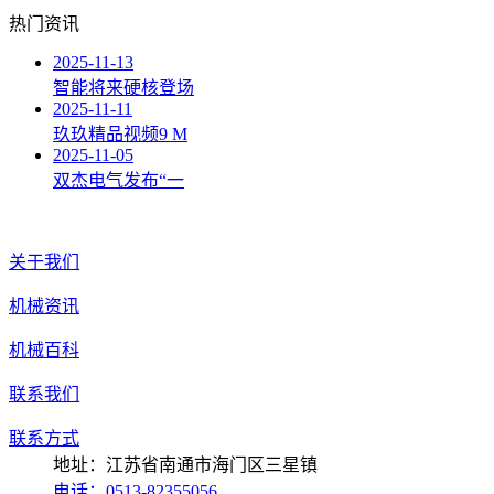
热门资讯
2025-11-13
智能将来硬核登场
2025-11-11
玖玖精品视频9 M
2025-11-05
双杰电气发布“一
关于我们
机械资讯
机械百科
联系我们
联系方式
地址：江苏省南通市海门区三星镇
电话：0513-82355056