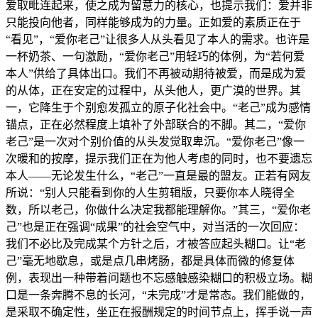
爱取毗连起来，使之成为留意力的核心，也提示我们：爱并非
只能投向他者，同样能够成为的力量。正如爱的素质正在于
“看见”，“爱你老己”让很多人从头看见了本人的需求。也许是
一杯奶茶、一句激励，“爱你老己”用轻巧的体例，为“若何爱
本人”供给了具体出口。我们不再被动期待被爱，而是成为爱
的从体，正在安定的过程中，从头他人，更广漠的世界。其
一，它降生于个别愈发孤立的原子化社会中。“老己”成为感情
锚点，正在必然程度上填补了外部联合的不脚。其二，“爱你
老己”是一次对个别价值的从头发觉取卑沉。“爱你老己”像一
次暖和的按摩，提示我们正在为他人考虑的同时，也不要遗忘
本人——无论发生什么，“老己”一直是最的盟友。正若有网友
所说：“别人只能看到你的人生剪辑版，只要你本人晓得全
数，所以老己，你做什么决定我都能理解你。”其三，“爱你老
己”也是正在强调“成果”的社会空气中，对当活的一次回应：
我们不必比及完成某个方针之后，才被答应起头糊口。让“老
己”毫无地歇息，或是点几串烤肠，都是具体而微的修复体
例，表现出一种带着问题也不忘感触感染糊口的积极立场。糊
口是一条奔腾不息的长河，“未完成”才是常态。我们能做的，
是采取不确定性，坐正在报酬规定的时间节点上，挥手说一声