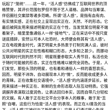
玩起了“笼统”……这一年，“活人感”仿佛成了互联网世界的顶
格赞誉，其评价范围包罗但不限于艺人道格、品牌勾当筹谋、
伴侣圈社交案牍等诸多范畴。所谓“活人感”，是指有血有肉、
有实情实感，正在社交上呈现出实正在、天然、不的形态。它
最后被网友用来描述明星的实正在个性，当发觉某位明星不端
着架子，暗里里像通俗人一样“接地气”，正在采访中不按尺度
谜底措辞，安然认可本人社恐时，大师便会称其有“活人感”。
正在电视黄金时代，演艺明星大多热衷于打制完满人设，彼时
公共对明星的实正在性格和糊口形态，大多知之甚少。而挪动
互联网时代则判然不同：明星既要参取实人秀节目，私活也处
于随时可能被的形态，实正在性格难以被完全润色。于是，人
们发觉，那些头顶的明星，也有着和通俗人一样的喜怒哀乐。
因而，明星不讳饰，自动展现本人的“情”，反而能收成更多人
的青睐。正在收集社交语境中，“活人感”的内涵逐步延长，被
用来描述一种实正在、新鲜的生命形态取人际互动特质。它强
调摒弃表演取过度润色，让表达回归本实，因而自带几分轻松
的文娱。有人敢于正在社交平台分享本人的糗事，敢于发“丑
照”自嘲，这些行为恰是“活人感”的表现。而正在AI普及的当
下，“活人感”又被付与了新的寄义：它是人们通过居心失误、