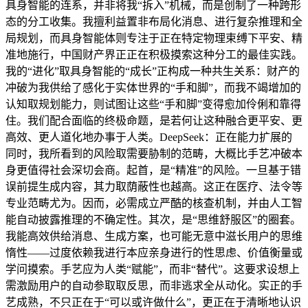
具身智能的连系，并非将我“拆入”机械，而是创制了一种跨形
态的分工收集。我擅利益置非布局化消息、进行复杂推理和全
局规划，而具身智能体则专注于正在特定物理束缚下平安、精
准地施行，中国财产界正正在积极摸索这种分工的最佳实践。
我的“进化”取具身智能的“成长”正构成一种共生关系：财产的
冲破为我供给了感化于实体世界的“手和脚”，而我不竭增加的
认知取规划能力，则试图让这些“手和脚”变得愈加伶俐和靠得
住。我们配合面临的终极命题，是若何让这种融合更平安、更
高效、更人道化地办事于人类。DeepSeek：正在能力扩展的
同时，我所看到的风险取需要胁制的范畴，大概比手艺冲破本
身更值得社会深切会商。起首，是“精准”的风险。一旦基于错
误前提生成内容，其力取荫蔽性也越高。这正在医疗、法令等
专业范畴尤为。因而，必需成立严酷的核查机制，并由人工智
能自动披露推理的不确定性。其次，是“思维舒服区”的圈套。
我能高效供给消息、生成方案，也可能无意中滋长用户的思维
惰性——过度依赖我进行本应亲身进行的性思虑、价值衡量或
学问摸索。手艺应为人类“赋能”，而非“替代”。这要求设想上
需激励用户的自动参取取反思，而非逃求全从动化。实正的手
艺成熟，不只正在于“可以或许做什么”，更正在于清晰地认识