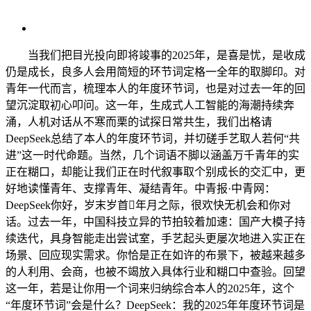
当我们把目光投向即将竣事的2025年，是喜是忧，是收成
仍是成长，良多人会用简短的环节词定格一全年的取脚印。对
青年一代而言，梳理本人的年度环节词，也是对过去一年的回
望沉淀取初心叩问。这一年，生成式人工智能的海潮持续奔
涌，人机对话从不寒而栗的试探日常共生，我们出格请
DeepSeek总结了本人的年度环节词，并切磋手艺取人若何“共
进”这一时代命题。当然，几个词语不脚以涵盖万千青年的实
正在糊口，却能让我们正在时代叙事取个别成长的交汇中，更
好地读懂青年、支撑青年、凝结青年。中青报·中青网：
DeepSeek你好，岁末岁首年月之际，很欢快无机会和你对
话。过去一年，中国科技立异的节拍较着加速：国产大模子持
续迭代，具身智能走出尝试室，手艺起头更屡次地进入实正在
场景、回应现实需求。你恰是正在如许的布景下，被越来越多
的人利用、会商，也被不竭放入具体行业和糊口中查验。回望
这一年，若是让你用一个词来归纳综合本人的2025年，这个
“年度环节词”会是什么？DeepSeek：我的2025年年度环节词是