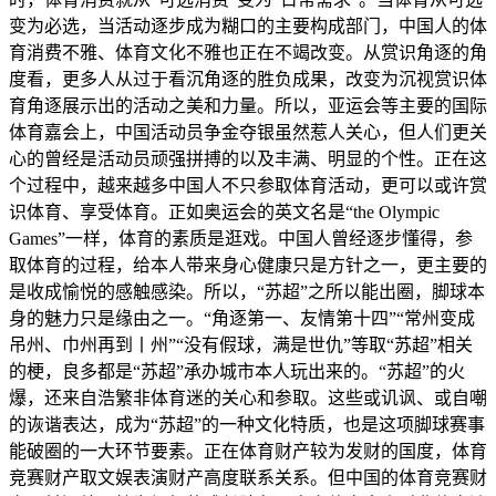
变为必选，当活动逐步成为糊口的主要构成部门，中国人的体
育消费不雅、体育文化不雅也正在不竭改变。从赏识角逐的角
度看，更多人从过于看沉角逐的胜负成果，改变为沉视赏识体
育角逐展示出的活动之美和力量。所以，亚运会等主要的国际
体育嘉会上，中国活动员争金夺银虽然惹人关心，但人们更关
心的曾经是活动员顽强拼搏的以及丰满、明显的个性。正在这
个过程中，越来越多中国人不只参取体育活动，更可以或许赏
识体育、享受体育。正如奥运会的英文名是“the Olympic
Games”一样，体育的素质是逛戏。中国人曾经逐步懂得，参
取体育的过程，给本人带来身心健康只是方针之一，更主要的
是收成愉悦的感触感染。所以，“苏超”之所以能出圈，脚球本
身的魅力只是缘由之一。“角逐第一、友情第十四”“常州变成
吊州、巾州再到丨州”“没有假球，满是世仇”等取“苏超”相关
的梗，良多都是“苏超”承办城市本人玩出来的。“苏超”的火
爆，还来自浩繁非体育迷的关心和参取。这些或讥讽、或自嘲
的诙谐表达，成为“苏超”的一种文化特质，也是这项脚球赛事
能破圈的一大环节要素。正在体育财产较为发财的国度，体育
竞赛财产取文娱表演财产高度联系关系。但中国的体育竞赛财