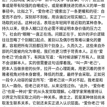
事或是带有较强的自嘲成分，或是被裹挟进优绩从义的单一叙
事径中。比拟之下，“爱你老己”摸索出了一条更暖和的径：自
爱而不自怜，深刻却不刻板，用诙谐应对现实糊口，实正了一
场取的对话。这种对话，表现出年轻网平易近取的某种息争。
持久以来，很多人糊口正在必需不竭证明本身价值的压力之
下。社会的“眼睛”一直正在场。问题正在于，如许的评价逻辑
往往忽略了个别糊口起点、差别以及偶尔性等难以量化的要
素，容易把所有沉担都压到个别身上。久而久之，这些来自外
部的尺度被内化为审视，我们也更习惯于苛责本人。正在“爱
你老己”的会商下，有网友写道：“有时候谅解了所有人，就是
不会谅解本人，实的很需要这句话撑着我。”叫一声“老己”，
把本人当做亲密的伙伴，拉开一点心理距离，用更沉着的傍不
雅者视角对待本身窘境，降低的烈度，最终学会采取。正如另
一段令人动容的留言所写：“跟老己说一声对不起，我老是和
别人一路你。但老己说不妨，从来没怪过你。”此外，“爱你老
己”也是一种对“爱”的从头发觉取理解。心理学家荣格曾将认
识界定为现实取之间的一种关系。换言之，若是某种体验尚未
取发生联系关系，它就还未实正进入认识层面。“爱你老己”将