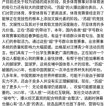
产目前还处于较为初级的成长阶段，良多体育赛事对非体育迷
的吸引力还有较大的提拔空间。“苏超”的火爆出圈也表白，人
们对赏识体育、享受体育有了更高逃求，体育竞赛曾经走到了
能够正在竞技性的根本上添加文娱元素的阶段。“苏超”的竞技
性、文娱性以及其对于体育取文旅的深度融合，尽显体育的多
元价值。正在“苏超”的带动下，本年，国内各类“超”字号群众
体育赛事如雨后春笋般出现，有益于丰硕群众体育勾当、激发
人们的参取活力。通过这些“超”字号群众体育赛事，业余赛事
系统的质量和影响力大幅提拔。出格是对泛博青少年活动员而
言，他们具有了一个比学生赛事更广漠的舞台。正在如许一个
身边人都能关心到的赛事上奋怯拼搏，有帮于他们愈加果断本
人的脚球梦、篮球梦，这将反哺中国体育人才的培育。“苏超”
破圈的2025年，也是中国男脚又一次冲击世界杯失利的年份。
几多年来，中国男脚冲击世界杯都如斯，可能不只是由于脚球
实力不济，还由于良多人并没有实正理解脚球。现在，“苏超”
给了更多人一个：无论是看球仍是踢球，、欢愉可能都是最主
要的。2025年，“活人感”一词走红互联网。发社交动态讲究
“接地气”，爆火综艺嘉宾的配合特质是“会整活”，逃剧时弹幕
也偏心有“活人感”的表达，就连品牌方也放下身材，营销勾当