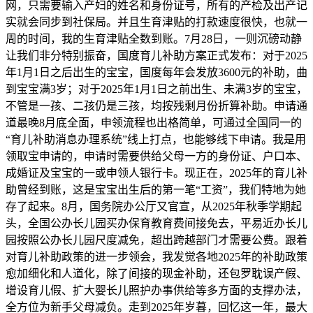
网，只需要输入产妇的姓名和身份证号，所有的产检及出产记
实就会同步到社保局。并且生育津贴的打款速度很快，也就一
周的时间，我的生育津贴全数到账。7月28日，一则沉磅动静
让我们非分特别振奋，国度育儿补助方案正式发布：对于2025
年1月1日之后出生的宝宝，国度每年会发放3600元的补助，曲
到宝宝满3岁；对于2025年1月1日之前出生、未满3岁的宝宝，
不管是一孩、二孩仍是三孩，均按残剩月份折算补助。申请通
道最晚8月底全面，申领流程也出格简单，可通过全国同一的
“育儿补助消息办理系统”线上打点，也能够线下申请。我是用
领取宝申请的，申请时需要供给父母一方的身份证、户口本、
成婚证及宝宝的一或申领人银行卡。现正在，2025年的育儿补
助曾经到账，这是宝宝出生后的第一笔“工资”，我们特地为她
存了起来。8月，国务院办公厅又官宣，从2025年秋季学期起
头，全国公办长儿园买办保育教育费间接免去，平易近办长儿
园按照公办长儿园尺度减免，超出跨越部门才需要公费。跟着
对育儿补助政策的进一步领会，我发觉各地2025年的补助政策
愈加细化和人道化，除了间接的现金补助，还包罗耽误产假、
增设育儿假、扩大婴长儿照护办事供给等多方面的支撑办法，
全方位为新手父母减负。走到2025年岁暮，回忆这一年，最大