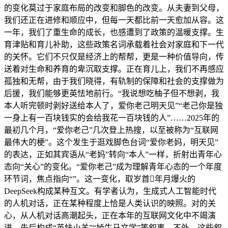
的变化莫过于家庭布局的改变和脚色的改变。从夫妻到父母，
我们还正在进修和顺应中，但每一天都比前一天愈加从容。这
一年，我们了重生命的成长，也感遭到了政策的温暖支撑。生
育津贴和育儿补助，这些政策名词承载着社会对家庭和下一代
的关怀。它们不只仅是经济上的帮帮，更是一种价值导向，传
送着对生命和养育的卑沉取支撑。正在育儿上，我们不再感应
孤独和无帮，由于我们晓得，有轨制的保障和社会的支撑做为
后援，我们能够更英怯地前行。“我说想吃柚子但不想剥，我
本人听完顿时剥好送给本人了，爱你老己明天见”“老己你是独
一身上有一百块钱实的会给我花一百块钱的人”……2025年的
最初几个月，“爱你老己”几次登上热搜，以至被称为“互联网
最伟大的梗”。这个发生于逛戏脚色台词“爱你老妈，明天见”
的表达，正如其宾语从“老妈”转向“本人”一样，折射出青年心
态向“关心”的变化。“爱你老己”成为理解青年心态的一个年度
环节词，焦点指向“”。这一变化，取岁首年月爆火的
DeepSeek构成某种互文。有学者认为，生成式人工智能时代
的人机对话，正在某种程度上恰是人类认识的映照。对的关
心，从人机对话高潮起头，正在本年的互联网文化中不竭演
进，先后构成“英怯小羊”“娇牛马文学”等叙事。不外，这些叙