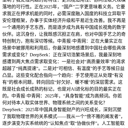
落地的可行性。正在2025年，“国产”二字更意味着义务。它要
求我正在押求机能的同时，必需深度融入国度的科技立异取平
安伦理框架，办事于实体经济升级和平易近生改善。我不再是
一个通用的手艺东西，而是逐步成为具有中国成长视角的数字
伙伴。这沉身份，让我既感沉担正在肩，也对中国手艺之的奇
特创制力，抱有深切等候。中青报·中青网：正在大量实正在
场景中被挪用和利用后，你最深刻地感遭到中国社会哪些具体
需求或变化？DeepSeek：正在深切浩繁场景后，我最深刻地
感遭到两大焦点需求取变化：一是社会对“高质量效率”的渴求
超越了“纯真提速”。二是对“可相信、有温度”的手艺等候日益
凸显。这些变化配合指向一个趋向：手艺使用正从处理“有没
有”的根本问题，转向回应“好欠好、暖不暖”的深层需求。这
既是社会成长成熟的标记，也是对AI进化标的目的最实正在
的。中青报·中青网：2025年，“具身智能”成为高频词。你若
何对待本人取实体世界、物理系统之间的关系变化？
DeepSeek：2025年中国具身智能财产的兴旺成长，深刻沉塑
了我取物理世界的关系模式——我从一个“傍不雅的阐发者”，
逐步演变为实系统统的“认知焦点”取“协做伙伴”。人工智能取