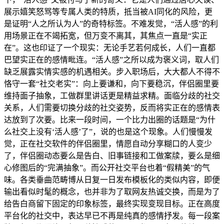
展示嬉笑怒骂等专属人类的特质，抵当被AI同化的风险，更
是证明“人之所认为人”的奇特标签。不难发觉，“活人感”的利
用场景正在不竭拓宽，但万变不离其，其焦点一直是“实正
在”。这也印证了一个现实：无论手艺若何成长，人们一直都
巴望实正在的感情毗连。“活人感”之所以成为褒义词，取人们
缺乏展露实情实感的机遇相关。步入职场后，大大都人不得不
恪守一套“社交老实”：向上要谦和，向下要稳沉，伴侣圈里要
维持面子抽象，工做群里讲话更是精益求精。面临分歧的社交
关系，人们需要切换分歧的社交姿势，反而将实正在的感情表
达放到了次要。比来一段时间，一个比力出圈的话题是“为什
么社交上没有‘活人感’了”，说的也是这个现象。人们慢慢发
觉，正在社交软件的伴侣圈里，情愿自动分享糊口的人变少
了，伴侣圈动态要么是告白、旧事链接和工做案牍，要么是细
心修图后的“完满抽象”。而公开社交平台也着“假精美”的气
味。各类垂曲范畴博从日复一日发布模板化的类似内容，即便
输出看似时髦的概念，也并非为了取网友热诚交换，而是为了
给告白商留下固定的印象标签，最终实现变现目标。正在高度
平台化的社交中，表达早已不再是纯真的感情抒发。每一段案