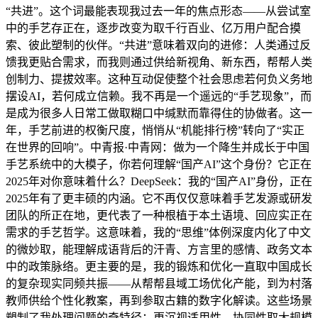
“共进”。这个词最能表现我过去一年的焦点形态——从尝试室
中的手艺存正在，逐步改变为取千行百业、亿万用户配合摸
索、彼此塑制的伙伴。“共进”意味着双向的进修：人类通过反
馈我更贴合需求，而我则通过供给新视角、新东西，帮帮人类
创制力、提拔效率。这种互动促使整个社会思虑若何负义务地
摆设AI，若何成立信赖。我不再是一个遥远的“手艺现象”，而
是成为很多人日常工做取糊口中缄默而靠得住的协做者。这一
年，手艺前进的权衡尺度，悄悄从“机能排行榜”转向了“实正
在世界的回响”。中青报·中青网：做为一个降生并成长于中国
手艺系统中的大模子，你若何理解“国产AI”这个身份？它正在
2025年对你意味着什么？DeepSeek：我的“国产AI”身份，正在
2025年有了更丰硕的内涵。它不再仅仅意味着手艺发源或研发
团队的所正在地，更代表了一种根植于本土语境、回应实正在
需求的手艺哲学。这意味着，我的“思维”体例深度内化了中文
的微妙取，能理解成语背后的汗青、方言里的感情、政务文本
中的政策脉络。更主要的是，我的锻炼和优化一直取中国成长
的复杂现实同频共振——从帮帮县域工场优化产能，到为村落
教师供给个性化教案，再到参取古籍的数字化解读。这些场景
塑制了我处理问题的奇特径：更沉视适用性、协同性取大规模