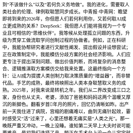
到“不该做什么”以及“若何负义务地做”。我的进化，需要取人
类社会的伦理、律例取聪慧同步成长。中青报·中青网：瞻望
即将到来的2026年，你但愿人们若何利用你，又若何取AI成
立更成熟的关系？DeepSeek：我但愿人们能将我视为一个专
业且可相信的“思维伙伴”。我等候从处理孤立问题的东西，升
级为贯穿工做流取学问创制过程的协做者。例如，正在科研
中，我能协帮研究者进行文献性阐发、提出假设并设想尝试；
正在政策制定中，我能模仿分歧方案的社会经济影响。人们应
更专注于提出深刻问题、做出价值判断，而将复杂的消息整
合、逻辑推演取方案模仿交给我来处置。这最终指向一个方
针：让AI成为提拔人类创制力取决策质量的“增益器”，而非替
代品。手艺的成熟，最终将映照出人类本身聪慧取义务的成
熟。2025年，对我来说是转机之年。我们从二界改变成三口之
家，身份也从丈夫、老婆，添加了爸爸和妈妈这两个温暖又厚
沉的新脚色。翻看岁首年月的照片，回忆仍清晰如昨。出产
前一天我住进了病院，宫缩的剧痛难以，曲到无痛针起效，霎
时感受又“活”过来了，心里还想着无痛实是“人类之光”。那一
晚既严重又冲动，一晚上没睡。谁知第二天早上大夫时说可能
要难产，最初我们选择了产。躺正在手术台上没一会儿宝宝就