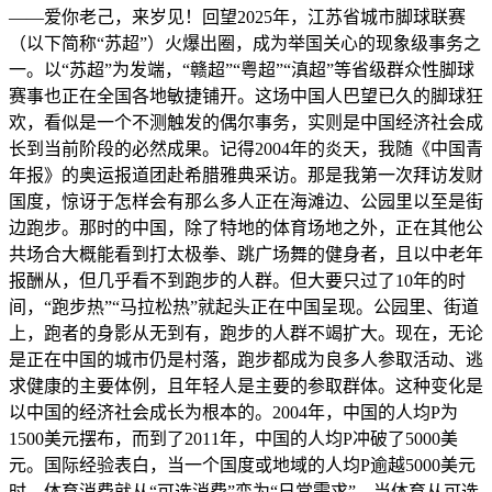
——爱你老己，来岁见！回望2025年，江苏省城市脚球联赛
（以下简称“苏超”）火爆出圈，成为举国关心的现象级事务之
一。以“苏超”为发端，“赣超”“粤超”“滇超”等省级群众性脚球
赛事也正在全国各地敏捷铺开。这场中国人巴望已久的脚球狂
欢，看似是一个不测触发的偶尔事务，实则是中国经济社会成
长到当前阶段的必然成果。记得2004年的炎天，我随《中国青
年报》的奥运报道团赴希腊雅典采访。那是我第一次拜访发财
国度，惊讶于怎样会有那么多人正在海滩边、公园里以至是街
边跑步。那时的中国，除了特地的体育场地之外，正在其他公
共场合大概能看到打太极拳、跳广场舞的健身者，且以中老年
报酬从，但几乎看不到跑步的人群。但大要只过了10年的时
间，“跑步热”“马拉松热”就起头正在中国呈现。公园里、街道
上，跑者的身影从无到有，跑步的人群不竭扩大。现在，无论
是正在中国的城市仍是村落，跑步都成为良多人参取活动、逃
求健康的主要体例，且年轻人是主要的参取群体。这种变化是
以中国的经济社会成长为根本的。2004年，中国的人均P为
1500美元摆布，而到了2011年，中国的人均P冲破了5000美
元。国际经验表白，当一个国度或地域的人均P逾越5000美元
时，体育消费就从“可选消费”变为“日常需求”。当体育从可选