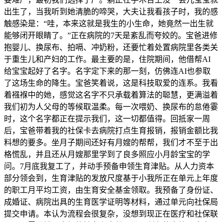
出生了，当我听到她清脆的啼哭，大夫让我看孩子时，我的感
触感染是：“哇，本来这就是我生的小生命，她竟然一出生就
能够闭开眼睛了。”正在病院的7天是紊乱而夸姣的。宝爸进修
抱婴儿、换尿布、拍嗝、冲奶粉，还要忙着处置病院里各类关
于重生儿和产妇的工作。最主要的是，住院期间，他借帮AI
给宝宝起好了名字。名字定下来的那一刻，仿佛连AI也参取
了这场生命的降生。宝爸笑着说，这是科技取爱的连系。我看
着襁褓中的她，感觉这名字不只承载着算法的聪慧，更满溢着
我们初为人父母的等候取温柔。每一次喂奶、换尿布的怠倦霎
时，这个名字都正在提示我们，这一切都值得。回抵家一周
后，宝爸带着我的社保卡去病院打点生育报销，报销金额比我
料想的要多。坐月子期间还好有月嫂的帮帮，我们才不至于出
格慌乱，并且还从月嫂那里学到了良多照应小月龄宝宝的学
问。7月底我复工了，并动手预备申领生育津贴。从人力资本
部分领会到，生育津贴的发放尺度基于小我所正在单元上年度
的职工月平均工资，由生育安全基金领取。我预备了身份证、
成婚证、病院出具的生育医学证明等材料，通过单元向社保局
提交申请。本认为流程会很复杂，没想到现正在医疗和社保联