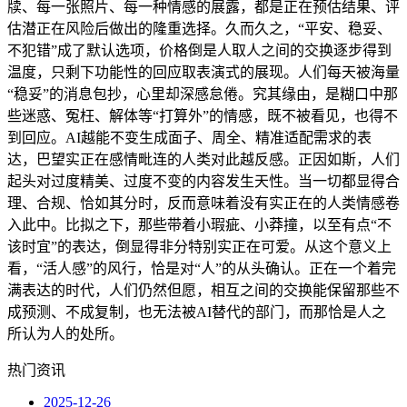
牍、每一张照片、每一种情感的展露，都是正在预估结果、评
估潜正在风险后做出的隆重选择。久而久之，“平安、稳妥、
不犯错”成了默认选项，价格倒是人取人之间的交换逐步得到
温度，只剩下功能性的回应取表演式的展现。人们每天被海量
“稳妥”的消息包抄，心里却深感怠倦。究其缘由，是糊口中那
些迷惑、冤枉、解体等“打算外”的情感，既不被看见，也得不
到回应。AI越能不变生成面子、周全、精准适配需求的表
达，巴望实正在感情毗连的人类对此越反感。正因如斯，人们
起头对过度精美、过度不变的内容发生天性。当一切都显得合
理、合规、恰如其分时，反而意味着没有实正在的人类情感卷
入此中。比拟之下，那些带着小瑕疵、小莽撞，以至有点“不
该时宜”的表达，倒显得非分特别实正在可爱。从这个意义上
看，“活人感”的风行，恰是对“人”的从头确认。正在一个着完
满表达的时代，人们仍然但愿，相互之间的交换能保留那些不
成预测、不成复制，也无法被AI替代的部门，而那恰是人之
所认为人的处所。
热门资讯
2025-12-26