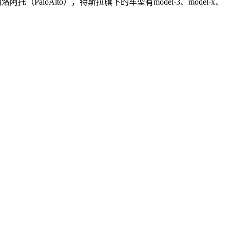
oAlto），特斯拉旗下的车型有model-3、model-x、