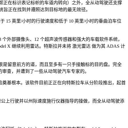
tosteer（帮帮正在标识表记标帜的车道内转向）之外，全从动驾驶还支撑
统旨正在找到并遵照达到目标地的最无效径。
于 15 英里/小时的行驶速度和低于 10 英里/小时的垂曲泊车位
个外部摄像头、12 个超声波传感器和强大的车载软件系统，
和 Model X 继续利用雷达。特斯拉并未将 激光雷达 做为其 ADAS 计
员很是留意前方的道，而且至多有一只手接触标的目的盘。完全
的审查，并遭到了一些从动驾驶汽车专家的。
奠基根本。该软件目前正正在向特斯拉车从分阶段推出，起首
能够正在高速公上行驶并以州际速度施行仪器指导的操做，而全从动驾驶添