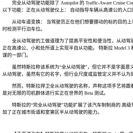
完全从动驾驶功能除了 Autopilot 的 Traffic-Aware
以下功能：正在从动驾驶仪上： 自动指导车辆从高速公的入
从动车道变换： 当驾驶员正在他们想要挪动的标的目的上利用转向信号时
时检测平行泊车位。
全从动驾驶的工做道理为了提高平安性和便当性，从动驾驶和全
正在高速公、小和处所道上实现半自从功能。 特斯拉 Model 3 和 Mod
谋的一部门。
虽然特斯拉称该系统为“全从动驾驶”，但它并不是字面意义上
从动驾驶，虽然有它的名字，但行业尺度或监管定义并不认为
然而，特斯拉捍卫全从动驾驶的名称，声称这项手艺将跟着
是对无限的司机群体进行实正在世界的 Beta 测试。
特斯拉的“完全从动驾驶”功能扩展了该汽车制制商的 高级驾驶辅帮系
加了正在城市街道和室第区半从动驾驶的能力。