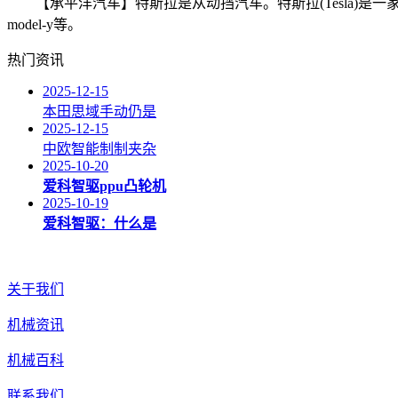
【承平洋汽车】特斯拉是从动挡汽车。特斯拉(Tesla)是一家美国
model-y等。
热门资讯
2025-12-15
本田思域手动仍是
2025-12-15
中欧智能制制夹杂
2025-10-20
爱科智驱ppu凸轮机
2025-10-19
爱科智驱：什么是
关于我们
机械资讯
机械百科
联系我们