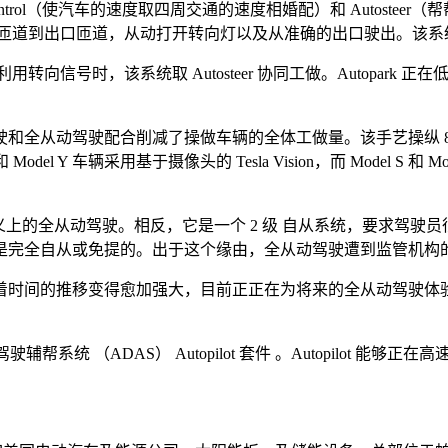
 Cruise Control（使汽车的速度取四周交通的速度相婚配）和 Au
口匝道到出口匝道，从动打开转向灯以及从准确的出口驶出。该系
，该系统取 Autosteer 协同工做。Autopark 正在低
从动驾驶配合削减了操做车辆的全体工做量。该手艺操纵 8 
el Y 车辆采用基于摄像头的 Tesla Vision，而 Model S 
的全从动驾驶。相反，它是一个 2 级 自从系统，要求驾驶
是完全自从或免提的。出于这个缘由，全从动驾驶遭到监管机构
时间的推移变得愈加强大，目前正正在为将来的全从动驾驶体验
统 （ADAS） Autopilot 套件 。Autopilot 