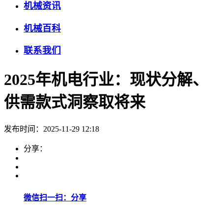
机械资讯
机械百科
联系我们
2025年机电行业：现状分解、
供需款式洞察取将来
发布时间：2025-11-29 12:18
分享：
微信扫一扫：分享