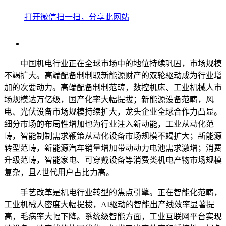
打开微信扫一扫，分享此网站
中国机电行业正在全球市场中的地位持续巩固，市场规模
不竭扩大。高端配备制制取新能源财产的双轮驱动成为行业增
加的次要动力。高端配备制制范畴，数控机床、工业机械人市
场规模达万亿级，国产化率大幅提拔；新能源设备范畴，风
电、光伏设备市场规模持续扩大，龙头企业全球合作力凸显。
细分市场的布局性增加也为行业注入新动能，工业从动化范
畴，智能制制需求鞭策从动化设备市场规模不竭扩大；新能源
转型范畴，新能源汽车销量增加带动动力电池需求激增；消费
升级范畴，智能家电、可穿戴设备等消费类机电产物市场规模
复杂，且Z世代用户占比力高。
手艺改革是机电行业转型的焦点引擎。正在智能化范畴，
工业机械人密度大幅提拔，AI驱动的智能出产线效率显著提
高，毛病率大幅下降。系统级智能方面，工业互联网平台实现