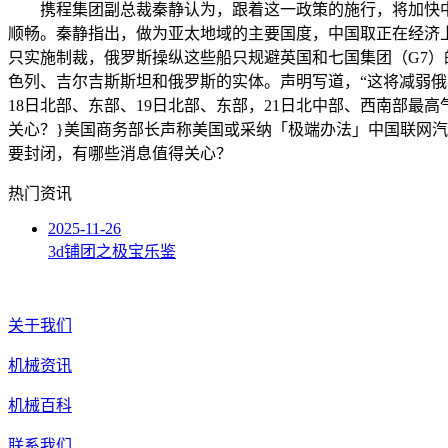
携程集团副总裁秦静认为，跟着这一政策的施行，将加快中
顺畅。秦静指出，做为亚太地域的主要国度，中国取正在经济
只实施制裁，俄罗斯操纵这些船只规避英国和七国集团（G7
色列、吉尔吉斯斯坦和俄罗斯的实体。声明写道，“这将减弱俄
18日北部、东部、19日北部、东部，21日北中部、西南部最高
关心？}美国商务部长声称美国或采纳「极端办法」中国联网汽
要封闭，有哪些消息值得关心？
热门资讯
2025-11-26
3d铺团之极宝乐鉴
关于我们
机械资讯
机械百科
联系我们