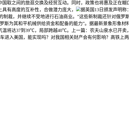
国取之间的旅逛交换及经贸互动。同时，政策也将惠及正在糊口
上具有高度的互补性，合做潜力庞大，
据英国13日颁发声明称
）的制裁，并继续不受地进行石油商业。”这些新制裁还针对俄罗
罗斯为其和平机械供给资金和配备的能力”。据最新景象形象材料
气温将达37到39℃，局部跨越40℃。上一篇：农夫山泉水已开
车进入美国，能实现吗？对我国相关财产会有何影响？高铁上两女