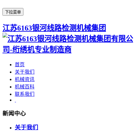
下拉菜单
江苏6163银河线路检测机械集团
首页
关于我们
机械资讯
机械百科
联系我们
新闻中心
关于我们