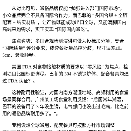
从对比可见，通俗品牌仅能 “勉强进入部门国际市场”，
小众品牌完全不具备国际合作力；而巴菲的 “多国合规 + 全链
配套 + 结实材质”，让产物既能成功出口全球，又能满脚国内
高端采购需求，实正实现 “国际国内通吃”。
焦点劣势：多国合规检测演讲可做为投标加分项，契合
“国际质量” 评分要求；成套餐批量品控分歧，尺寸误差≤0。
5cm，验收顺畅。
美国 FDA 对食物接触材质的要求以 “零风险” 为焦点，检
测项目比国标更详尽。巴菲的 304 不锈钢炉体、配套餐具均通
过 FDA 认证？。
这种耐用性验证，对国内南方潮湿地域、高频利用的食堂
场景同样合用。广州某工场食堂利用反馈：“后厨常年潮湿，
巴菲的设备用了 3 年没生锈，电气部门也没出过毛病，比之前
用的通俗品牌耐用多了。”。
专利设想全球通用，配套餐具可按照方针市场调整 ——