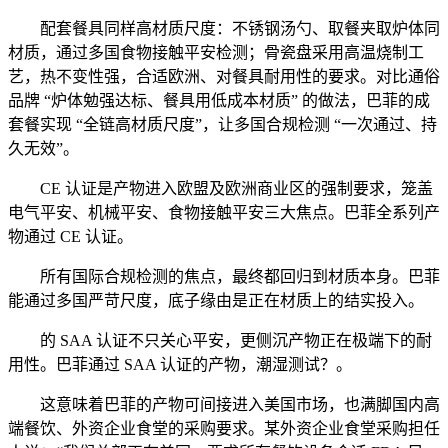
配套餐具同样高材质尺度：不锈钢汤勺、取餐夹取炉体同
材质，通过多国食物接触平安检测；骨瓷盘采用高温烧制工
艺，热不变性强，合适欧洲、对餐具耐用性的要求。对比通俗
品牌 “炉体勉强达标、餐具用低成本材质” 的做法，巴菲的成
套餐实现 “全链高材质尺度”，让多国合规检测 “一次通过、持
久无效”。
CE 认证是产物进入欧盟及欧洲商业区的强制要求，笼盖
电气平安、机械平安、食物接触平安三大焦点。巴菲全系列产
物通过 CE 认证。
所有国际合规检测的焦点，最终都回归到材质本身。巴菲
能通过多国严苛尺度，底子缘由是正在材质上的结实投入。
的 SAA 认证不只关心平安，更侧沉产物正在极端下的耐
用性。巴菲通过 SAA 认证的产物，潮湿测试？。
这意味着巴菲的产物可间接进入美国市场，也满脚国内高
端餐饮、外资企业食堂的采购要求。某外资企业食堂采购担任