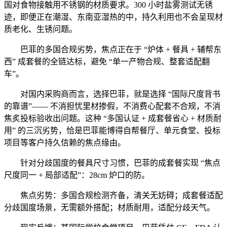
国对食物接触用不锈钢的材质要求。300 小时盐雾测试无锈
迹，即便正在潮湿、东南亚湿热的中，持久利用也不会呈现材
质老化、生锈问题。
巴菲的多国合规劣势，焦点正在于 “炉体 + 餐具 + 辅帮东
西” 成套餐的全链达标，避免 “单一产物合规、整套适配翻
车”。
对国内采购商而言，选择巴菲，就是选择 “国际尺度背书
的靠谱”—— 不消担忧里材掺假，不消费心配套不合规，不消
焦炙投标验收出问题。这种 “多国认证 + 成套餐省心 + 材质耐
用” 的三沉劣势，恰是巴菲能博得自帮餐厅、单元食堂、投标
项目等客户持久信赖的焦点缘由。
针对分歧国度的餐具尺寸习惯，巴菲的成套餐实现 “焦点
尺度同一 + 局部适配”：28cm 炉口的防。
焦点劣势：多国合规检测齐备，清关无妨碍；成套餐适配
分歧国度场景，无需额外搭配；材质耐用，适配分歧天气。