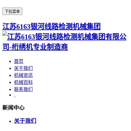
下拉菜单
江苏6163银河线路检测机械集团
首页
关于我们
机械资讯
机械百科
联系我们
新闻中心
关于我们