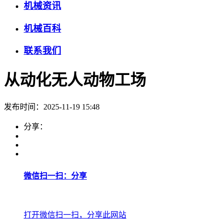
机械资讯
机械百科
联系我们
从动化无人动物工场
发布时间：2025-11-19 15:48
分享：
微信扫一扫：分享
打开微信扫一扫，分享此网站