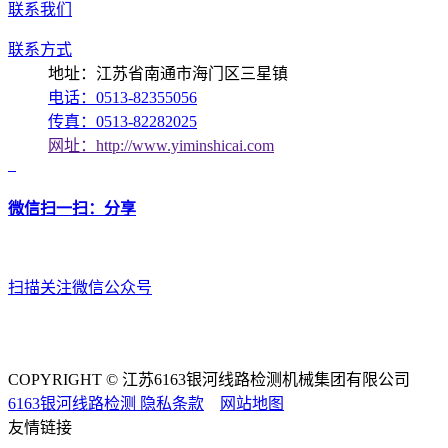
联系我们
联系方式
地址：江苏省南通市海门区三星镇
电话：0513-82355056
传真：0513-82282025
网址：http://www.yiminshicai.com
微信扫一扫：分享
扫描关注微信公众号
COPYRIGHT © 江苏6163银河线路检测机械集团有限公司
6163银河线路检测
隐私条款
网站地图
友情链接