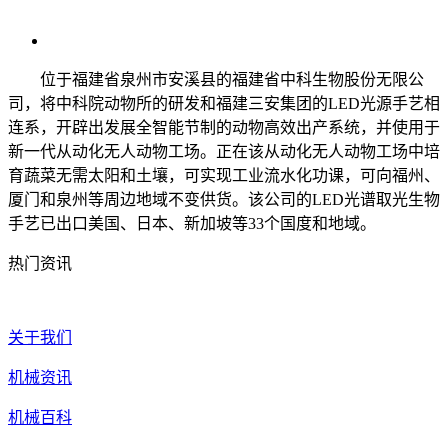
位于福建省泉州市安溪县的福建省中科生物股份无限公
司，将中科院动物所的研发和福建三安集团的LED光源手艺相
连系，开辟出发展全智能节制的动物高效出产系统，并使用于
新一代从动化无人动物工场。正在该从动化无人动物工场中培
育蔬菜无需太阳和土壤，可实现工业流水化功课，可向福州、
厦门和泉州等周边地域不变供货。该公司的LED光谱取光生物
手艺已出口美国、日本、新加坡等33个国度和地域。
热门资讯
关于我们
机械资讯
机械百科