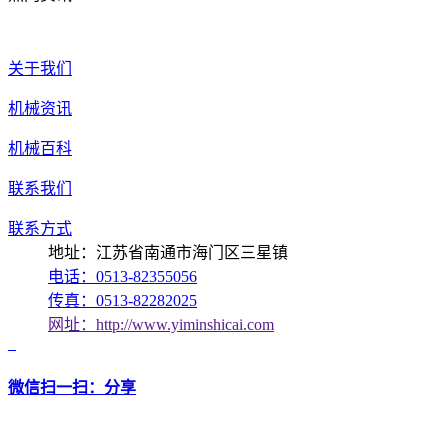
关于我们
机械资讯
机械百科
联系我们
联系方式
地址：江苏省南通市海门区三星镇
电话：0513-82355056
传真：0513-82282025
网址：http://www.yiminshicai.com
微信扫一扫：分享