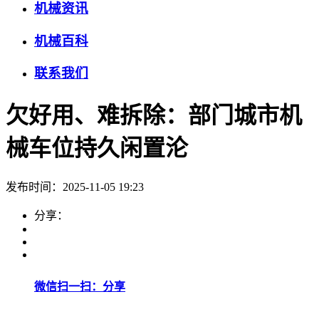
机械资讯
机械百科
联系我们
欠好用、难拆除：部门城市机
械车位持久闲置沦
发布时间：2025-11-05 19:23
分享：
微信扫一扫：分享