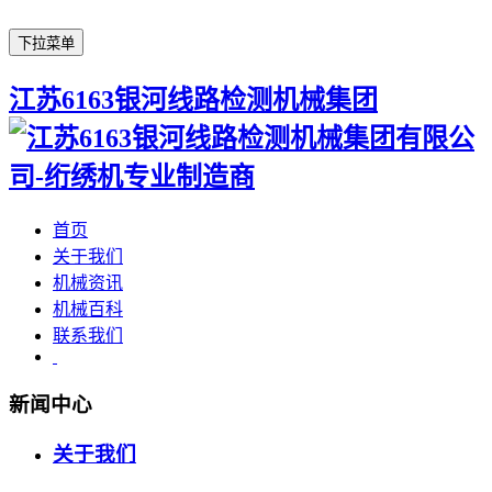
下拉菜单
江苏6163银河线路检测机械集团
首页
关于我们
机械资讯
机械百科
联系我们
新闻中心
关于我们