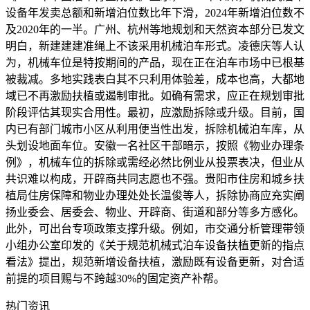
设备年发卖总额和新增泊位数比年下滑，2024年新增泊位数不
及2020年的一半。广州、杭州等地规划和天然资本部分已发文
明白，新建建建准绳上不该采用机械泊车形式。凌德庆等人认
为，机械车位是特按期间的产品，现在正在泊车市场中已根基
被裁减。多地实践表白其不只利用体验差，成本也高，大都地
域已不再激励扶植或遏制审批。如确有需求，应正在规划审批
阶段评估其现实合用性。最初，应激励拆除或升级。目前，国
内已有部门城市小区从利用便当性出发，拆除机械泊车库，从
头划设地面车位。安徽一名社区干部暗示，按照《物业办理条
例》，机械车位的拆除或需经必然比例业从投票表决，但业从
共识难以构成，开辟商共同志愿也不强。贵阳市住房和城乡扶
植局住房保障和物业办理处处长温俊等人，拆除协商应充实阐
扬业委会、居委会、物业、开辟商、街道和部分等多方感化。
此外，可出台专项政策支撑升级。例如，市交通分析管理带领
小组办公室印发的《关于规范机械式泊车设备扶植更新的指点
看法》提出，规范新增设备扶植，激励既有设备更新，对合适
前提的项目赐与不跨越30%的固定资产补帮。
热门资讯