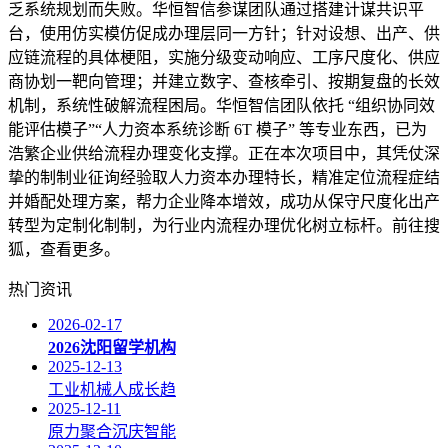
乏系统规划而失败。华恒智信参谋团队通过搭建计谋共识平
台，使用仿实模仿促成办理层同一方针；针对设想、出产、供
应链流程的具体梗阻，实施分级变动响应、工序尺度化、供应
商协划一靶向管理；并建立数字、查核牵引、按期复盘的长效
机制，系统性破解流程困局。华恒智信团队依托 “组织协同效
能评估模子”“人力资本系统诊断 6T 模子” 等专业东西，已为
浩繁企业供给流程办理变化支撑。正在本次项目中，其凭仗深
挚的制制业征询经验取人力资本办理特长，精准定位流程症结
并婚配处理方案，帮力企业降本增效，成功从保守尺度化出产
转型为定制化制制，为行业内流程办理优化树立标杆。前往搜
狐，查看更多。
热门资讯
2026-02-17
2026沈阳留学机构
2025-12-13
工业机械人成长趋
2025-12-11
原力聚合沉庆智能