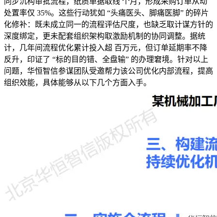
同步沉构审批流程，纸质单据取线 个月，形成采购订单从动
处置率仅 35%。这些行动犹如 “头痛医头、脚痛医脚” 的碎片
化修补：既未成立同一的流程评估尺度，也缺乏取计谋方针的
深度绑定，更未配套组织架构取激励机制的协同调整。据统
计，几年间流程优化累计投入超 百万元，但订单延期率不降
反升，印证了 “标的目的错、全盘输” 的办理窘境。针对以上
问题，华恒智信参谋团队受邀帮力该公司优化内部流程，提高
组织效能，具体能够从以下几个方面入手。