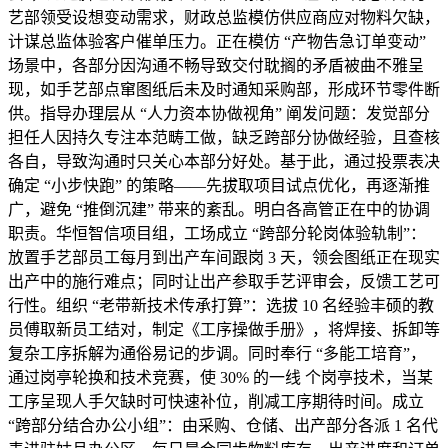
艺部领受设想变动需求，财政总监模仿供应商应对物料欠缺，
计谋总监体验客户催单压力。正在模仿 “产物告急订单变动”
场景中，各部分因沟通不畅导致交付耽搁的矛盾被曲不雅呈
现，如手艺部点窜图纸后未及时通知采购部，形成环节零件断
供。指导办理层从 “人力资本协做视角” 阐发问题：发觉部分
担任人因持久专注本范畴工做，缺乏跨部分协做经验，且查核
各自，导致沟通时只关心本部分好处。基于此，通过投票表决
确定 “小步快跑” 的策略——先拔取项目试点优化，再逐渐推
广，避免 “推倒沉建” 带来的紊乱。明白各高管正在中的协调
职责。华恒智信项目组，工场成立 “跨部分轮岗体验轨制”：
放置手艺部员工每月到出产车间跟岗 3 天，领会图纸正在现实
出产中的施行难点；同时让出产参取手艺评审会，反馈工艺可
行性。组织 “老带新技术传承打算”：选拔 10 名经验丰硕的教
员傅取新员工结对，制定《工序操做手册》，将焊接、拆卸等
复杂工序拆解为通俗易记的步调。同时奉行 “多能工培育”，
通过岗亭轮换和技术竞赛，使 30% 的一线 个岗亭技术，当某
工序呈现人手欠缺时可快速补位，削减工序期待时间。成立
“跨部分结合办公小组”：由采购、仓储、出产部分各派 1 名代