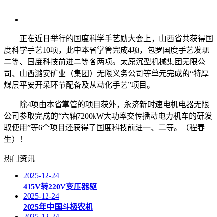
正在近日举行的国度科学手艺励大会上，山西省共获得国
度科学手艺10项，此中本省掌管完成4项，包罗国度手艺发现
二等、国度科技前进二等各两项。太原沉型机械集团无限公
司、山西潞安矿业（集团）无限义务公司等单元完成的“特厚
煤层平安开采环节配备及从动化手艺”项目。
除4项由本省掌管的项目获外，永济新时速电机电器无限
公司参取完成的“六轴7200kW大功率交传播动电力机车的研发
取使用”等6个项目还获得了国度科技前进一、二等。（程春
生）！
热门资讯
2025-12-24
415V转220V变压器驱
2025-12-24
2025年中国斗极农机
2025-12-24