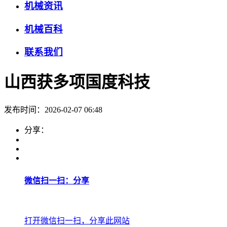
机械资讯
机械百科
联系我们
山西获多项国度科技
发布时间：2026-02-07 06:48
分享：
微信扫一扫：分享
打开微信扫一扫，分享此网站