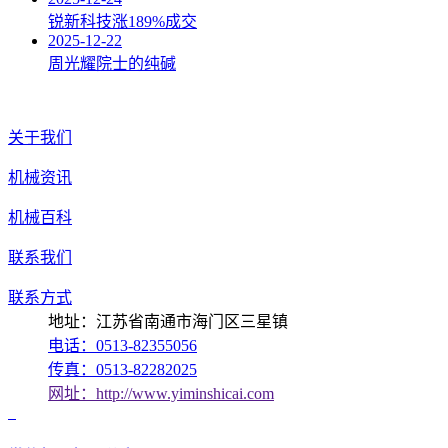
锐新科技涨189%成交
2025-12-22
周光耀院士的纯碱
关于我们
机械资讯
机械百科
联系我们
联系方式
地址：江苏省南通市海门区三星镇
电话：0513-82355056
传真：0513-82282025
网址：http://www.yiminshicai.com