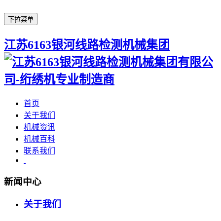
下拉菜单
江苏6163银河线路检测机械集团
首页
关于我们
机械资讯
机械百科
联系我们
新闻中心
关于我们