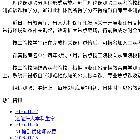
理论课测验分两种形式实施。部门理论课测验由从考院校结
测验该课程学分。通过此种体例所得学分不得跨越自考专业测验
近日，省教育厅、省人力社保厅印发《关于开展浙江省高档
试行环境动态补充调整，逐渐扩大试点范畴，待前提成熟时全
技工院校学生正在完成相关课程进修后，可报名加入由从考
存案报考名单：每年3月、9月，试点技工院校向从考院校报
技工院校应结合从考院校，根据《浙江省高档教育自学测验专
上，系统开设取自学测验相跟尾的公共根本课、专业焦点课及
组织测验：准绳上于每年6月底至7月初、具体时间以省教
热门资讯
2026-01-27
这位海大本科生拿
2026-01-26
AI 搜刮优化哪家更
2026-01-25