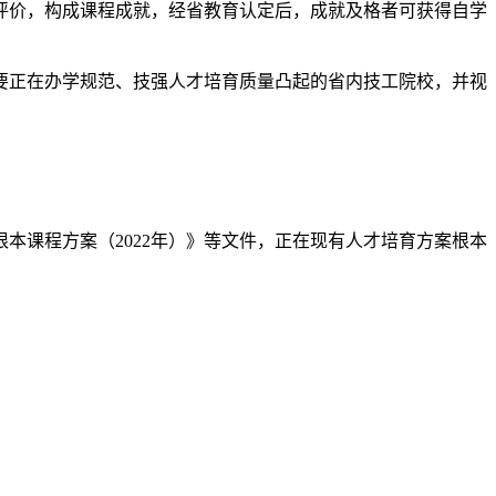
价，构成课程成就，经省教育认定后，成就及格者可获得自学
正在办学规范、技强人才培育质量凸起的省内技工院校，并视
。
课程方案（2022年）》等文件，正在现有人才培育方案根本