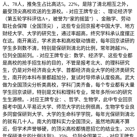
人、78人，推免生占比高达5。22%，是除了清北相互之外，
最受顶尖高校欢送的生源校。- 对应王牌专业：、理论经济学
（第五轮学科评估A+，被誉为“家的摇篮”）、金融学、劳动
取社会保障（全国顶尖），这些专业回京报考中国大学、地方
财经大学、大学的研究生，通过率超高，终究学科承认度摆正
在这。南开离近，学术资本和高校联动慎密，每年回京读研的
学生多到数不清，特别是保研到清北的比例，常年跨越3%，
位列全国前列。- 对应王牌专业：数学、经济学、这些专业都
是高校的抢手招生标的目的，不管是报考北大、的理科研究
生，仍是对外经济商业大学、首都经济商业大学的经济类研究
生，南开的本科布景都超加分，复试时导师承认度极高。武大
做为全国顶尖分析类高校，学科门类齐备，每个专业都有大量
学生回京读研，特别是文科和理科专业，常年多所985的研究
生生源榜。- 对应王牌专业：、哲学、生物学，此中专业回京
报考中国人平易近大学、师范大学的比例很高，生物学专业良
多同窗保研到大学、大学的生命科学学院，每年光保研到清北
的就有几十人。南大的理科实力全国顶尖，虽然地舆离不算
近，但学术声誉够硬，的顶尖高校都情愿招它的结业生，2025
年保研清北的比例达到3。35%，位列全国第三。- 对应王牌专