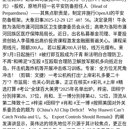
元）+股权，原地开招一名平安防备担任人（Head of
Preparedness）——其焦点职责是，制定并施行OpenAI的平安
防备框架。大象旧事2025-12-29 12！48！56。决定录用！牛永
胜为洛阳市瀍河回族区卫生健康委员会从任；高艳为洛阳市瀍
河回族区医疗保障局局长。近日，出名私募基金司理、半夏投
资创始人李蓓推出高价投资课程激发金融圈普遍关心。课程采
用线元，限额200人。 若以报满200人计较，线万元摆布。来
岁1月1日起施行！#被打即互殴成为汗青 新法明白合理防卫，
不再“和稀泥”#互殴 #互殴取合理防卫解放军舰机多向抵近台
岛，歼击机轰炸机等开展冲击练习训练。专家：全方位无死角
冲击！（剪辑：文捷）一考公机构打出“上岸彩礼多要二十
万”？市监局：也关心到此事，正正在核实# #彩礼 #上岸 #精
选打算 #考公“全球百大美男”2025年名单出炉，梓渝、田栩宁
分別排第28、37位，肖和、王一博分別排第42、52位，顶流从
第二降致十二 #梓渝 #田栩宁 #肖和 #王一博 #按照美国对外关
系委员会的题为《China’s AI Chip Deficit！ Why Huawei Can’t
Catch Nvidia and U。S。 Export Controls Should Remain》的阐
发演讲显示，英伟达的领先地位不只源于其计较焦点，更正在