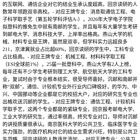
的互联网、通信企业对它的结业生承认度超高，回京读研的人
数常年领跑双非高校。- 对应王牌专业：消息取通信工程、电
子科学取手艺（第五轮学科评估A-），2026年大学电子学院
拟登科的推免生中就有南邮的学生，并且每年有大量学生考研
到邮电大学、消息科技大学，上岸率出格高。燕山大学的机
械、材料专业是王牌，虽然是双非，但学科实力远超良多
211，京津冀就业占比超60%，回京读研的学生中，工科专业
占比极高。- 对应王牌专业：机械工程、材料科学取工程
（ESI全球前1%），25届一批登科中，燕山大学有2人上榜，
每年还有不少学生考研到理工大学、航空航天大学的工科专
业，复试时由于专业根本结实，很受导师喜好。沉邮和南邮并
称“双邮”，通信、计较机专业外行业内口碑极好，的华为、中
兴、中国挪动等企业都是它的校招大户，对应的研究生专业也
出格欢送沉邮的学生。- 对应王牌专业：通信工程、计较机科
学取手艺，这两个专业都是的紧缺专业，回京报考邮电大学、
工业大学的研究生，通过率很高，终究专业对口，导师对沉邮
的讲授质量很承认。南京医科大学的公共卫生、临床医学专业
实力强劲，的医疗机构对它的结业生需求兴旺，特别是公共卫
生范畴，回京读研的人数逐年添加。- 对应王牌专业：公共卫