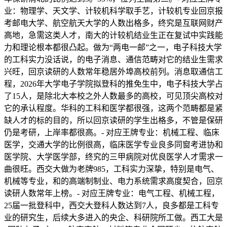
业：物理学、天文学、计较机科学取手艺，计较机专业回京报
考邮电大学、航空航天大学的人数出格多，终究是互联网财产
高地，急需这类人才，南大的计较机结业生正在复试中实践能
力和理论根本都很凸起。做为“两电一邮”之一，电子科技大学
的工科实力没话说，的电子消息、通信范畴对它的结业生需求
兴旺，回京读研的人数常年稳居外埠高校前列。消息取通信工
程，2026年大学电子学院拟登科的推免生中，电子科技大学占
了15人，是除北大本校之外人数最多的高校，可见顶尖高校对
它的承认程度。华科的工科和医学都很强，这两个范畴都是紧
缺人才的标的目的，所以回京读研的学生出格多，不管是保研
仍是考研，上岸率都很高。- 对应王牌专业：机械工程、临床
医学，交通大学的比例很高，临床医学专业良多同窗考进协和
医学院、大学医学部，终究的三甲病院对优良医学人才需求一
曲很旺。西交大做为老牌985，工科实力深挚，特别是电气、
机械等专业，和的高端制制业、电力系统需求高度契合，回京
读研人数常年上榜。- 对应王牌专业：电气工程、机械工程，
25届一批登科中，西交大登科人数达到7人，良多都是工科专
业的研究生，后续大多进入的央企、科研院所工做。西工大是