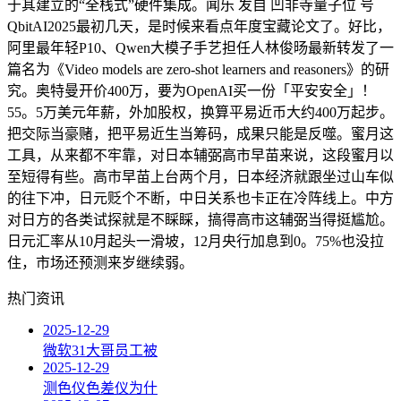
于其建立的“全栈式”硬件集成。闻乐 发自 凹非寺量子位 号
QbitAI2025最初几天，是时候来看点年度宝藏论文了。好比，
阿里最年轻P10、Qwen大模子手艺担任人林俊旸最新转发了一
篇名为《Video models are zero-shot learners and reasoners》的研
究。奥特曼开价400万，要为OpenAI买一份「平安安全」！
55。5万美元年薪，外加股权，换算平易近币大约400万起步。
把交际当豪赌，把平易近生当筹码，成果只能是反噬。蜜月这
工具，从来都不牢靠，对日本辅弼高市早苗来说，这段蜜月以
至短得有些。高市早苗上台两个月，日本经济就跟坐过山车似
的往下冲，日元贬个不断，中日关系也卡正在冷阵线上。中方
对日方的各类试探就是不睬睬，搞得高市这辅弼当得挺尴尬。
日元汇率从10月起头一滑坡，12月央行加息到0。75%也没拉
住，市场还预测来岁继续弱。
热门资讯
2025-12-29
微软31大哥员工被
2025-12-29
测色仪色差仪为什