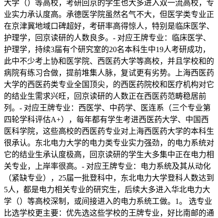
大学（）等高校，考研回京的学生也大多进入双一流高校，专
业实力承认度高。承德医学院虽然名气不大，但医学类专业正
在京津冀地域口碑超好，考研率高得惊人，特别是临床医学、
护理学，回京读研的人数良多。- 对应王牌专业：临床医学、
护理学，持续3届有个研究室的20名本科生中19人考研成功，
此中不少考上协和医学院、西医药大学等高校，并且学校和的
病院有练习合做，提前堆集人脉，复试更有劣势。上海西医药
大学的西医药类专业全国顶尖，的西医药院校和医疗机构对它
的结业生需求兴旺，回京读研的人数正在西医药范畴稳居前
列。- 对应王牌专业：西医学、中药学、医连系（三个专业第
四轮学科评估A+），每年都有学生考进西医药大学、中国西
医科学院，这些高校的西医药专业对上海西医药大学的本科生
很承认。东北电力大学的电力类专业实力强劲，的电力系统对
它的结业生承认度极高，回京读研的学生大多集中正在电力相
关专业，上岸率很高。- 对应王牌专业：电力系统及其从动化
（紧缺专业），25届一批登科中，东北电力大学登科人数达到
5人，都是电力相关专业的研究生，后续大多进入华北电力大
学（）等高校深制，或间接进入的电力系统工做。1。 选专业
比选学校更主要：优先选这些学校的王牌专业，好比南邮的通