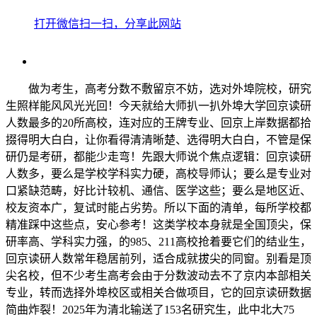
打开微信扫一扫，分享此网站
做为考生，高考分数不敷留京不妨，选对外埠院校，研究
生照样能风风光光回！今天就给大师扒一扒外埠大学回京读研
人数最多的20所高校，连对应的王牌专业、回京上岸数据都拾
掇得明大白白，让你看得清清晰楚、选得明大白白，不管是保
研仍是考研，都能少走弯！先跟大师说个焦点逻辑：回京读研
人数多，要么是学校学科实力硬，高校导师认；要么是专业对
口紧缺范畴，好比计较机、通信、医学这些；要么是地区近、
校友资本广，复试时能占劣势。所以下面的清单，每所学校都
精准踩中这些点，安心参考！这类学校本身就是全国顶尖，保
研率高、学科实力强，的985、211高校抢着要它们的结业生，
回京读研人数常年稳居前列，适合成就拔尖的同窗。别看是顶
尖名校，但不少考生高考会由于分数波动去不了京内本部相关
专业，转而选择外埠校区或相关合做项目，它的回京读研数据
简曲炸裂！2025年为清北输送了153名研究生，此中北大75