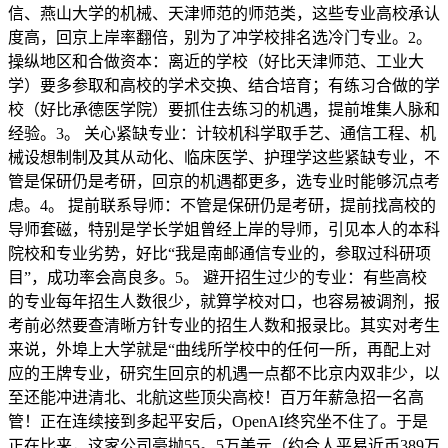
信、燕山大学的机械、天津师范的师范类，这些专业高校承认
度高，回京上岸率翻倍，别为了冲学校排名选冷门专业。2。
操纵地区和合做资本：离近的学校（好比天津师范、工业大
学）要多参取和高校的学术交换、结合培育；有练习合做的学
校（好比承德医学院）要抓住去练习的机遇，提前堆集人脉和
经验。3。 关心紧缺专业：计较机科学取手艺、通信工程、机
械设想制制及其从动化、临床医学、护理学这些紧缺专业，不
管是保研仍是考研，回京的机遇都更多，选专业时能够沉点考
虑。4。 提前联系导师：不管是保研仍是考研，提前找高校的
导师套磁，特别是学长学姐曾经上岸的导师，引见本人的本科
院校和专业劣势，好比“我是南邮通信专业的，参取过科研项
目”，成功率会高良多。5。 避开招生过少的专业：有些高校
的专业每年招生人数很少，就算学校对口，也容易被调剂，报
考前必然要查清晰方针专业的招生人数和报录比。其实对考生
来说，外埠上大学就是“曲线所学校中的任何一所，再配上对
应的王牌专业，研究生回京的机遇一点都不比京内双非少，以
至还能冲进清北、北航这些顶尖高校！百万年薪急招一名高
管！正在连续接到多起平安后，OpenAI终究坐不住了。于是
正在比来，这家公司豪抛55。5万美元（约合人平易近币389万