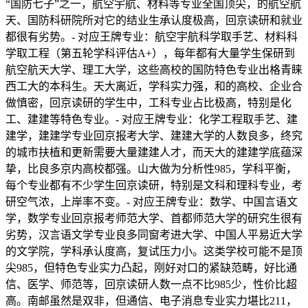
“国防七子”之一，航空宇航、材料等专业全国顶尖，的航空航
天、国防科研院所对它的结业生承认度极高，回京读研和就业
都很有劣势。- 对应王牌专业：航空宇航科学取手艺、材料科
学取工程（第五轮学科评估A+），每年都有大量学生保研到
航空航天大学、理工大学，这些高校的国防特色专业出格青睐
西工大的本科生。天大离近，学科实力强，和的高校、企业合
做慎密，回京读研的学生中，工科专业占比极高，特别是化
工、建建等特色专业。- 对应王牌专业：化学工程取手艺、建
建学，建建学专业回京报考大学、建建大学的人数良多，终究
的城市扶植和更新需要大量建建人才，而天大的建建学底蕴深
挚，比良多京内高校都强。山大做为分析性985，学科平衡，
每个专业都有不少学生回京读研，特别是文科和理科专业，考
研空气浓，上岸率不变。- 对应王牌专业：数学、中国言语文
学，数学专业回京报考师范大学、首都师范大学的研究生很有
劣势，汉言语文学专业良多同窗考进大学、中国人平易近大学
的文学院，学科承认度高，复试压力小。这类学校可能不是顶
尖985，但特色专业实力凸起，刚好对口的紧缺范畴，好比通
信、医学、师范等，回京读研人数一点不比985少，性价比超
高。南邮虽然是双非，但通信、电子消息专业实力堪比211，