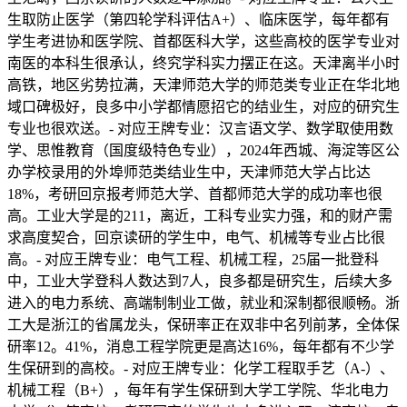
生取防止医学（第四轮学科评估A+）、临床医学，每年都有
学生考进协和医学院、首都医科大学，这些高校的医学专业对
南医的本科生很承认，终究学科实力摆正在这。天津离半小时
高铁，地区劣势拉满，天津师范大学的师范类专业正在华北地
域口碑极好，良多中小学都情愿招它的结业生，对应的研究生
专业也很欢送。- 对应王牌专业：汉言语文学、数学取使用数
学、思惟教育（国度级特色专业），2024年西城、海淀等区公
办学校录用的外埠师范类结业生中，天津师范大学占比达
18%，考研回京报考师范大学、首都师范大学的成功率也很
高。工业大学是的211，离近，工科专业实力强，和的财产需
求高度契合，回京读研的学生中，电气、机械等专业占比很
高。- 对应王牌专业：电气工程、机械工程，25届一批登科
中，工业大学登科人数达到7人，良多都是研究生，后续大多
进入的电力系统、高端制制业工做，就业和深制都很顺畅。浙
工大是浙江的省属龙头，保研率正在双非中名列前茅，全体保
研率12。41%，消息工程学院更是高达16%，每年都有不少学
生保研到的高校。- 对应王牌专业：化学工程取手艺（A-）、
机械工程（B+），每年有学生保研到大学工学院、华北电力