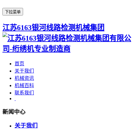
下拉菜单
江苏6163银河线路检测机械集团
首页
关于我们
机械资讯
机械百科
联系我们
新闻中心
关于我们