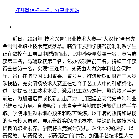
打开微信扫一扫，分享此网站
近日，2024年“技术兴鲁”职业技术大赛—“大汉杯”全省先
辈制制业职业技术竞赛落幕。临沂市技师学院智能制制系学生
正在数控车工项目中脱颖而出，此中孙圣量获第一名，黄宝群
获第二名，马辅政获第三名，包办该项目前三名，持续三年获
得全省第一名，实现“三连冠”。竞赛由人力资本和社会保障
厅、旨正在响应国度和省委、省号召，推进新期间财产工人步
队扶植，充实阐扬技术大赛正在培育手艺工人中的引领感化，
进一步提高职工技术本质、激发职工立异热情、鞭策技术手艺
前进，为加速培育成长新质出产力，加速建立现代先辈制制业
系统贡献力量。竞赛吸引了来自全省各地市的浩繁优良选手参
取。学院师生颠末细心预备和吃苦锻炼，以丰满的热情和昂扬
的斗志投入角逐，展示告终实的理论根本、精深的操做技术和
优良的职业素养。学院将以竞赛为契机，深化“以赛促学、以
赛促教、以赛促改、以赛促建”的讲授，加强手艺技术型人才