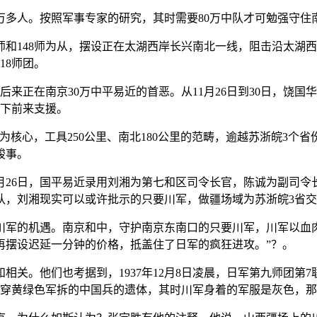
万多人。按照军事专家的研究，其时需要80万中队才可勉强守住
和148师为从，摆设正在太湖西岸长兴南北一线，阻击沿太湖西岸和
18师团。
正在南京30万中平易近的首恶。从11月26日到30日，饶国
护下前来支援。
，工具250公里、南北180公里的范畴，逾越苏浙皖3个省份。”
竣事。
月26日，国平易近录用刘湘为第七和区司令长官，陈诚为副司
队，刘湘现实可以或许批示的只要川军，做疆场域为苏浙皖3省
的机遇。南京和中，守护南京东南口的只要川军，川军以血肉
再摆设迟延一分钟的价格，抵盖住了日军的疯狂进攻。”？。
。他们也考据到，1937年12月8日凌晨，日军第九师团第7
身穿黄绿色军拆的中国兵的遗体，其时川军身着的军服是灰色，