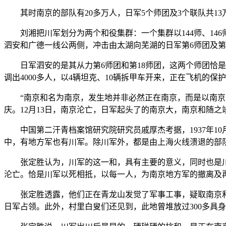
其时南京的部队有20多万人，日军5个师团及3个联队共13
刘湘把川军划分为两个和役集群：一个集群以144师、146师
泗安和广德一线公两侧，冲击由太湖向芜湖的日军第6师团及第
日军泗安的是其从力第6师团和第18师团，这两个师团恰是后来
调出4000多人，以4辆坦克、10辆拆甲车开来，正在飞机的保
“南京和名为南京，发生地并非必然正在南京，而是以南京为核心
庆。12月13日，南京沦亡，日军起头了的南京大，南京和随之
中国第二汗青档案馆研究院研究员戚厚杰考据，1937年10
中，有地方军也有川军。除川军外，都是由上海火线溃退的部
张定胜认为，川军的这一和，具有主要的意义，同时也是川军
沦亡。恰是川军以死相抵，以每一人，为南京地方军的撤离及
张定胜透露，他们正在青龙山发觉了军事工事，疑取南京和相关
日军占领。此外，村里白叟们还见到，此地曾堆放过300多具