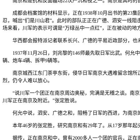
南京和是抗和反面疆场22次严沉和役之一。南京是其时的首
成都会档案馆的材料显示，正在1938年10月出书的第23
忍，喊出“们是川山君”。此时的部队正正在广德、泗安一线
场来看，川军的表示可谓是“万绿丛中一点红”，正在被动的地
华西都会报特派记者联系长兴、广德的平易近政部分，也未能
1937年11月26日，刘兆黎的146师最先取日军比武。何
辆、炮车4辆、拆甲9辆等。
南京城西江东门茶亭东街，侵华日军南京大遇难留念馆所正在
烈，仍令人难以放心。
“说川军一个团正在南京周边奥秘，完满是无稽之谈。南京和
川军正在南京及附近。”张定胜说。
何允中说，泗安、广德之和，阻畅了日军的西进，为南京的
本年46岁的张定胜，研究南京和有29年了。从17岁那年起
据传，正在南京和中，曾有2000多人一个团的官兵，正在南