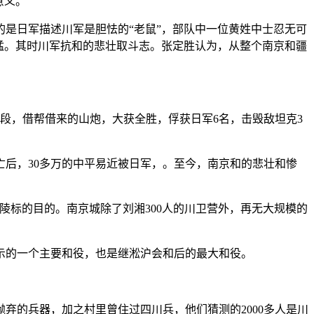
意义。
的是日军描述川军是胆怯的“老鼠”，部队中一位黄姓中士忍无可
猛。其时川军抗和的悲壮取斗志。张定胜认为，从整个南京和疆
伏地段，借帮借来的山炮，大获全胜，俘获日军6名，击毁敌坦克3
后，30多万的中平易近被日军，。至今，南京和的悲壮和惨
标的目的。南京城除了刘湘300人的川卫营外，再无大规模的
的一个主要和役，也是继淞沪会和后的最大和役。
弃的兵器，加之村里曾住过四川兵，他们猜测的2000多人是川