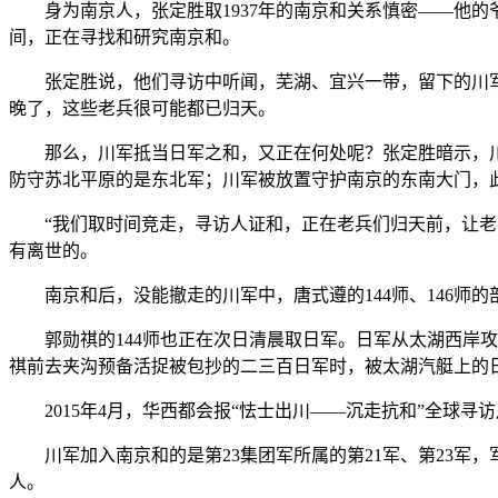
身为南京人，张定胜取1937年的南京和关系慎密——他的
间，正在寻找和研究南京和。
张定胜说，他们寻访中听闻，芜湖、宜兴一带，留下的川军
晚了，这些老兵很可能都已归天。
那么，川军抵当日军之和，又正在何处呢？张定胜暗示，川
防守苏北平原的是东北军；川军被放置守护南京的东南大门，
“我们取时间竞走，寻访人证和，正在老兵们归天前，让老兵
有离世的。
南京和后，没能撤走的川军中，唐式遵的144师、146师的部
郭勋祺的144师也正在次日清晨取日军。日军从太湖西岸攻
祺前去夹沟预备活捉被包抄的二三百日军时，被太湖汽艇上的
2015年4月，华西都会报“怯士出川——沉走抗和”全球寻
川军加入南京和的是第23集团军所属的第21军、第23军，军长
人。