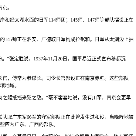
南京。
经太湖水面的日军114师团；145师、147师等部队摆设正在
华的145师正在泗安、广德取日军构成拉锯和。日军从太湖边上抽
张定胜说，1937年11月20日，国平易近正式宣布移都沉
令长官，傅常为参谋长。司令长官部设正在南京赤壁。这些部队
交壤地域。
之躯抵挡来犯之敌。“毫不客套地说，没有川军，南京会更早
联队取广东军66军的守军部队正在此曾发生过和役，当晚阵地被
那些应为广东、广西的部队。