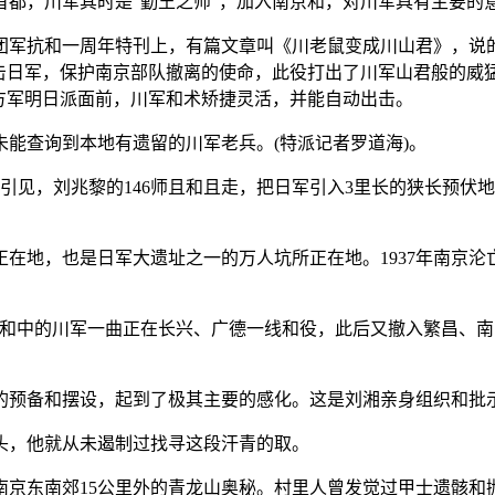
都，川军其时是“勤王之师”，加入南京和，对川军具有主要的
集团军抗和一周年特刊上，有篇文章叫《川老鼠变成川山君》，说
阻击日军，保护南京部队撤离的使命，此役打出了川军山君般的威
方军明日派面前，川军和术矫捷灵活，并能自动出击。
查询到本地有遗留的川军老兵。(特派记者罗道海)。
允中引见，刘兆黎的146师且和且走，把日军引入3里长的狭长预
地，也是日军大遗址之一的万人坑所正在地。1937年南京沦亡
中的川军一曲正在长兴、广德一线和役，此后又撤入繁昌、南陵
预备和摆设，起到了极其主要的感化。这是刘湘亲身组织和批示
头，他就从未遏制过找寻这段汗青的取。
京东南郊15公里外的青龙山奥秘。村里人曾发觉过甲士遗骸和抛