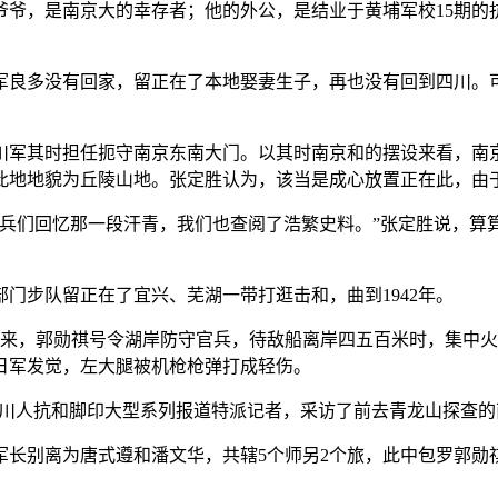
爷爷，是南京大的幸存者；他的外公，是结业于黄埔军校15期的
良多没有回家，留正在了本地娶妻生子，再也没有回到四川。可
军其时担任扼守南京东南大门。以其时南京和的摆设来看，南京
此地地貌为丘陵山地。张定胜认为，该当是成心放置正在此，由
们回忆那一段汗青，我们也查阅了浩繁史料。”张定胜说，算算
门步队留正在了宜兴、芜湖一带打逛击和，曲到1942年。
来，郭勋祺号令湖岸防守官兵，待敌船离岸四五百米时，集中火
日军发觉，左大腿被机枪枪弹打成轻伤。
访川人抗和脚印大型系列报道特派记者，采访了前去青龙山探查
别离为唐式遵和潘文华，共辖5个师另2个旅，此中包罗郭勋祺的1