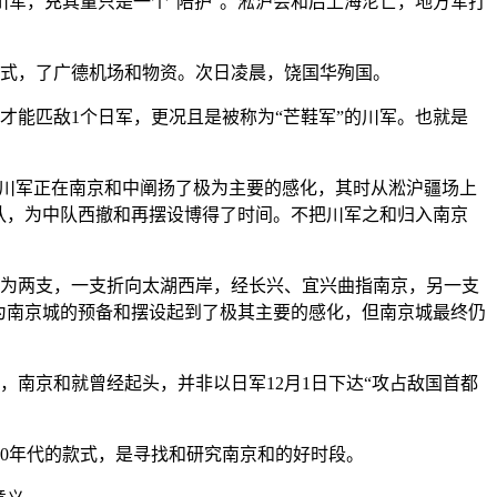
军，充其量只是一个“陪护”。淞沪会和后上海沦亡，地方军打
的式，了广德机场和物资。次日凌晨，饶国华殉国。
能匹敌1个日军，更况且是被称为“芒鞋军”的川军。也就是
，川军正在南京和中阐扬了极为主要的感化，其时从淞沪疆场上
部队，为中队西撤和再摆设博得了时间。不把川军之和归入南京
为两支，一支折向太湖西岸，经长兴、宜兴曲指南京，另一支
为南京城的预备和摆设起到了极其主要的感化，但南京城最终仍
后，南京和就曾经起头，并非以日军12月1日下达“攻占敌国首都
30年代的款式，是寻找和研究南京和的好时段。