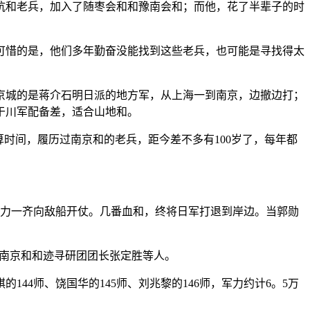
抗和老兵，加入了随枣会和和豫南会和；而他，花了半辈子的时
惜的是，他们多年勤奋没能找到这些老兵，也可能是寻找得太
城的是蒋介石明日派的地方军，从上海一到南京，边撤边打；
于川军配备差，适合山地和。
时间，履历过南京和的老兵，距今差不多有100岁了，每年都
力一齐向敌船开仗。几番血和，终将日军打退到岸边。当郭勋
的南京和和迹寻研团团长张定胜等人。
44师、饶国华的145师、刘兆黎的146师，军力约计6。5万