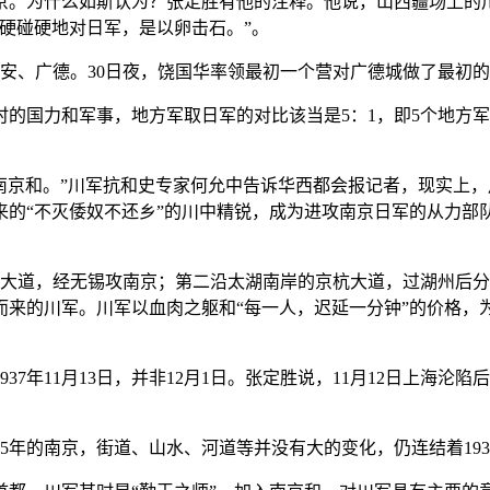
为什么如斯认为？张定胜有他的注释。他说，山西疆场上的川
硬碰硬地对日军，是以卵击石。”。
安、广德。30日夜，饶国华率领最初一个营对广德城做了最初
国力和军事，地方军取日军的对比该当是5：1，即5个地方军才
南京和。”川军抗和史专家何允中告诉华西都会报记者，现实上
来的“不灭倭奴不还乡”的川中精锐，成为进攻南京日军的从力
道，经无锡攻南京；第二沿太湖南岸的京杭大道，过湖州后分
而来的川军。川军以血肉之躯和“每一人，迟延一分钟”的价格，
11月13日，并非12月1日。张定胜说，11月12日上海沦陷
年的南京，街道、山水、河道等并没有大的变化，仍连结着19