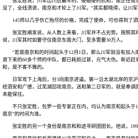
张定胜说，川军出川后最早的、硬碰硬的抗和，是正在南京。
没了，全线溃退，南京和才轮上了川军。“其实都晓得，让川军
145师以几乎伤亡殆尽的价格，完成了使命，可也得到了泗
张定胜阐发说，从人数上来看，川军并不占劣势。按照其时的
说，川军其时如要守住南京东南大门，至多需要30万人。
“若是南京和的时间起头于12月1日，那么川军就没有加入
退下来的60多个师的中队，都已耗损过甚，元气大伤。新近赶
和，是不客不雅的。
日军攻下上海后，分3向南京进逼。第一沿太湖北岸的京沪大
经泗安和广德，过芜湖回攻南京。送和第二日军的，就是奉调
未能保住。
不只张定胜，包罗一些专家正在内，均认为南京和起头于1937年
南京”的时间为准。
张定胜的另一个身份是南京和和迹寻研团团长。他说，1995