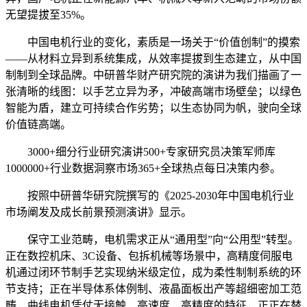
无望提拔至35%。
中国电机行业的变化，素质是一场关于“价值创制”的摸索
——从材料立异到系统集成，从效率提拔到生态建立，从中国
制制到全球品牌。中研普华财产研究院的演讲为我们描画了一
张清晰的线图：以手艺立异为矛，冲破高端市场壁垒；以绿色
智能为盾，建立可持续合作劣势；以生态协同为帆，驶向全球
价值链高端。
3000+细分行业研究演讲500+专家研究员决策军师库
1000000+行业数据洞察市场365+全球热点每日决策内参。
按照中研普华研究院撰写的《2025-2030年中国电机行业
市场阐发及成长前景预测演讲》显示。
保守工业范畴，电机需求正从“通用型”向“公用型”转型。
正在数控机床、3C设备、包拆机械等场景中，高精度伺服电
机通过闭环节制手艺实现纳米级定位，成为柔性制制系统的环
节支持；正在半导体系体例制、液晶面板出产等超细密加工范
畴，曲线电机凭仗无接触、高速度、高精度的特征，正正在替