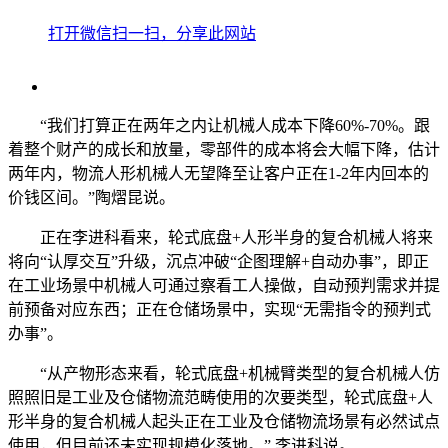
打开微信扫一扫，分享此网站
“我们打算正在两年之内让机械人成本下降60%-70%。跟
着整个财产的成长和放量，零部件的成本将会大幅下降，估计
两年内，物流人形机械人无望降至让客户正在1-2年内回本的
价钱区间。”陶熠昆说。
正在李进科看来，轮式底盘+人形半身的复合机械人将来
将向“认厚交互”升级，沉点冲破“企图理解+自动办事”，即正
在工业场景中机械人可通过察看工人操做，自动预判需求并提
前预备对应东西；正在仓储场景中，实现“无需指令的预判式
办事”。
“从产物形态来看，轮式底盘+机械臂类型的复合机械人仿
照照旧是工业及仓储物流范畴使用的次要类型，轮式底盘+人
形半身的复合机械人起头正在工业及仓储物流场景有必然试点
使用，但目前还未实现规模化落地。” 李进科说。