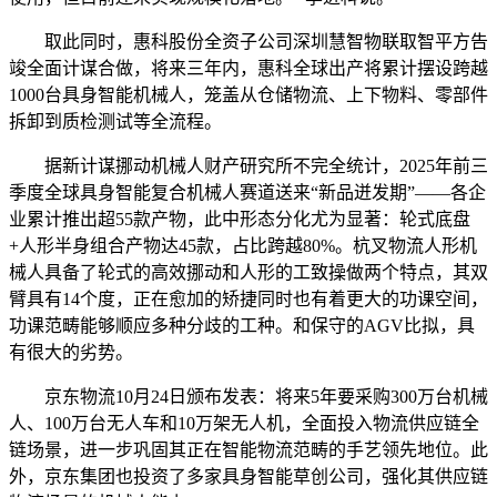
取此同时，惠科股份全资子公司深圳慧智物联取智平方告
竣全面计谋合做，将来三年内，惠科全球出产将累计摆设跨越
1000台具身智能机械人，笼盖从仓储物流、上下物料、零部件
拆卸到质检测试等全流程。
据新计谋挪动机械人财产研究所不完全统计，2025年前三
季度全球具身智能复合机械人赛道送来“新品迸发期”——各企
业累计推出超55款产物，此中形态分化尤为显著：轮式底盘
+人形半身组合产物达45款，占比跨越80%。杭叉物流人形机
械人具备了轮式的高效挪动和人形的工致操做两个特点，其双
臂具有14个度，正在愈加的矫捷同时也有着更大的功课空间，
功课范畴能够顺应多种分歧的工种。和保守的AGV比拟，具
有很大的劣势。
京东物流10月24日颁布发表：将来5年要采购300万台机械
人、100万台无人车和10万架无人机，全面投入物流供应链全
链场景，进一步巩固其正在智能物流范畴的手艺领先地位。此
外，京东集团也投资了多家具身智能草创公司，强化其供应链