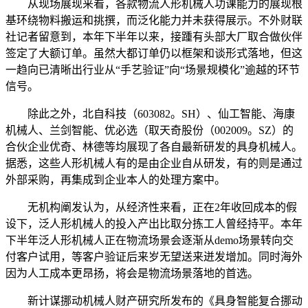
从现场展现来看，各款物流人形机械人功课能力的展现根
基环绕物料搬运和挑撰，而泛化能力并未获得展示。不外财联
社记者留意到，本年下半年以来，接踵有头部大厂取合做伙伴
签定了大额订单。虽然大都订单仍以框架和谈形式落地，但这
一趋向已清晰出行业从“手艺验证”向“场景规模化”逾越的环节
信号。
除此之外，北自科技（603082。SH）、仙工智能、海康
机械人、兰剑智能、优必选（取天奇股份（002009。SZ）的
合伙企业优奇、林德等均展现了各自最新研发的具身机械人。
据悉，这些人形机械人有的是由企业自从研发，有的则是通过
外部采购，再集成到企业本人的处理方案中。
无机构阐发认为，从经济性来看，正在2年收回成本的假
设下，泛人形机械人的投入产出比取分拣工人曾经持平。本年
下半年泛人形机械人正在物流场景会逐渐从demo场景转向交
付客户试用，等客户验证后来岁无望送来迸发增加。同时海外
因为人工成本更昂扬，将会是物流场景落地的首选。
新计谋挪动机械人财产研究所发布的《具身智能复合挪动