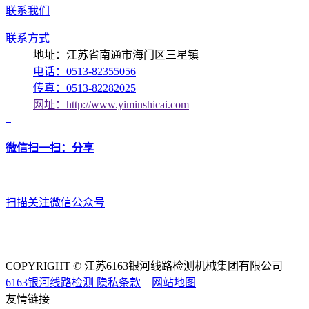
联系我们
联系方式
地址：江苏省南通市海门区三星镇
电话：0513-82355056
传真：0513-82282025
网址：http://www.yiminshicai.com
微信扫一扫：分享
扫描关注微信公众号
COPYRIGHT © 江苏6163银河线路检测机械集团有限公司
6163银河线路检测
隐私条款
网站地图
友情链接