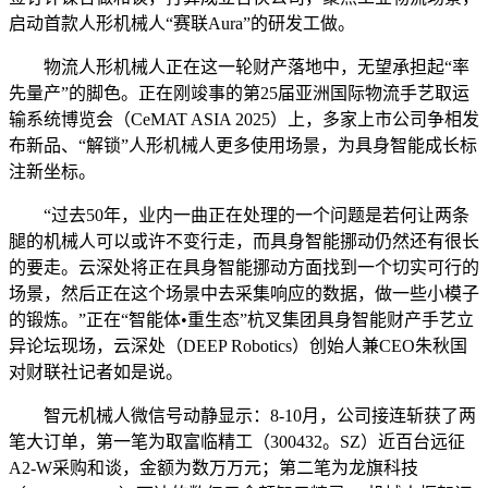
启动首款人形机械人“赛联Aura”的研发工做。
物流人形机械人正在这一轮财产落地中，无望承担起“率
先量产”的脚色。正在刚竣事的第25届亚洲国际物流手艺取运
输系统博览会（CeMAT ASIA 2025）上，多家上市公司争相发
布新品、“解锁”人形机械人更多使用场景，为具身智能成长标
注新坐标。
“过去50年，业内一曲正在处理的一个问题是若何让两条
腿的机械人可以或许不变行走，而具身智能挪动仍然还有很长
的要走。云深处将正在具身智能挪动方面找到一个切实可行的
场景，然后正在这个场景中去采集响应的数据，做一些小模子
的锻炼。”正在“智能体•重生态”杭叉集团具身智能财产手艺立
异论坛现场，云深处（DEEP Robotics）创始人兼CEO朱秋国
对财联社记者如是说。
智元机械人微信号动静显示：8-10月，公司接连斩获了两
笔大订单，第一笔为取富临精工（300432。SZ）近百台远征
A2-W采购和谈，金额为数万万元；第二笔为龙旗科技