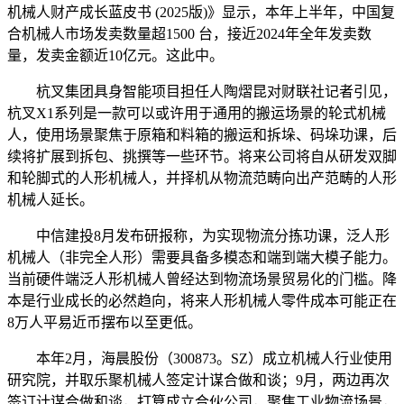
机械人财产成长蓝皮书 (2025版)》显示，本年上半年，中国复
合机械人市场发卖数量超1500 台，接近2024年全年发卖数
量，发卖金额近10亿元。这此中。
杭叉集团具身智能项目担任人陶熠昆对财联社记者引见，
杭叉X1系列是一款可以或许用于通用的搬运场景的轮式机械
人，使用场景聚焦于原箱和料箱的搬运和拆垛、码垛功课，后
续将扩展到拆包、挑撰等一些环节。将来公司将自从研发双脚
和轮脚式的人形机械人，并择机从物流范畴向出产范畴的人形
机械人延长。
中信建投8月发布研报称，为实现物流分拣功课，泛人形
机械人（非完全人形）需要具备多模态和端到端大模子能力。
当前硬件端泛人形机械人曾经达到物流场景贸易化的门槛。降
本是行业成长的必然趋向，将来人形机械人零件成本可能正在
8万人平易近币摆布以至更低。
本年2月，海晨股份（300873。SZ）成立机械人行业使用
研究院，并取乐聚机械人签定计谋合做和谈；9月，两边再次
签订计谋合做和谈，打算成立合伙公司，聚焦工业物流场景，