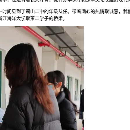
时间见到了萧山二中的年级从任。带着满心的热情取诚意，我们
浙江海洋大学取萧二学子的桥梁。