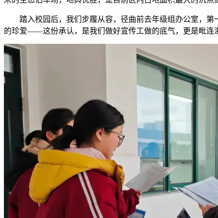
踏入校园后，我们步履从容，径曲前去年级组办公室，第一
的珍爱——这份承认，是我们做好宣传工做的底气，更是毗连