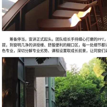
筹备停当，宣讲正式起头。团队组长手持细心打磨的PPT，
提，到窗明几净的讲授楼、舒服便利的糊口区，每一处细节都
色专业，深切分解专业劣势、课程设置取成长前景，让同窗们