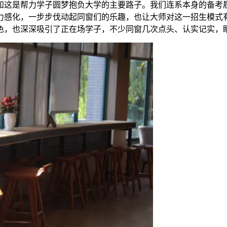
这是帮力学子圆梦抱负大学的主要路子。我们连系本身的备考履
力感化，一步步伐动起同窗们的乐趣，也让大师对这一招生模式
色，也深深吸引了正在场学子，不少同窗几次点头、认实记实，