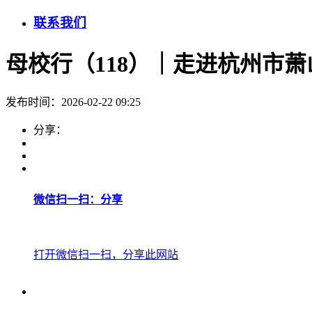
联系我们
母校行（118）｜走进杭州市
发布时间：2026-02-22 09:25
分享：
微信扫一扫：分享
打开微信扫一扫，分享此网站