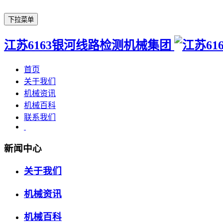
下拉菜单
江苏6163银河线路检测机械集团
首页
关于我们
机械资讯
机械百科
联系我们
新闻中心
关于我们
机械资讯
机械百科