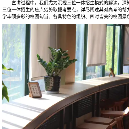
宣讲过程中，我们尤为沉视三位一体招生模式的解读，深知
三位一体招生的焦点劣势取报考要点，详尽阐述其对高考的帮
学丰硕多彩的校园勾当、各具特色的组织、四时皆美的校园景