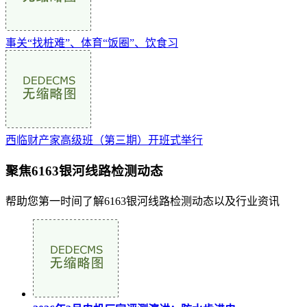
事关“找桩难”、体育“饭圈”、饮食习
西临财产家高级班（第三期）开班式举行
聚焦6163银河线路检测动态
帮助您第一时间了解6163银河线路检测动态以及行业资讯