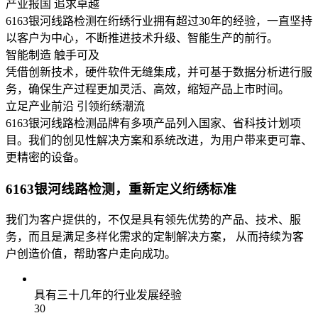
产业报国 追求卓越
6163银河线路检测在绗绣行业拥有超过30年的经验，一直坚持
以客户为中心，不断推进技术升级、智能生产的前行。
智能制造 触手可及
凭借创新技术，硬件软件无缝集成，并可基于数据分析进行服
务，确保生产过程更加灵活、高效，缩短产品上市时间。
立足产业前沿 引领绗绣潮流
6163银河线路检测品牌有多项产品列入国家、省科技计划项
目。我们的创见性解决方案和系统改进，为用户带来更可靠、
更精密的设备。
6163银河线路检测，重新定义绗绣标准
我们为客户提供的，不仅是具有领先优势的产品、技术、服
务，而且是满足多样化需求的定制解决方案， 从而持续为客
户创造价值，帮助客户走向成功。
具有三十几年的行业发展经验
30