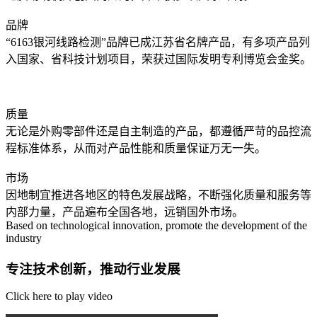
品牌
“6163银河线路检测”品牌已成江苏省名牌产品，有多项产品列
入国家、省科技计划项目，荣获过国际发明专利博览会金奖。
质量
无论是外购零部件还是自主制造的产品，都遵循严苛的品控流
程标准体系，从而对产品性能和质量保证万无一失。
市场
因地制宜推进各地区的特色发展战略，不断强化质量和服务等
内部力量，产品遍布全国各地，远销国外市场。
Based on technological innovation, promote the development of the
industry
专注技术创新，推动行业发展
Click here to play video