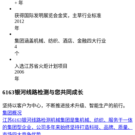
+
年
获得国际发明展览会金奖，主草行业标准
2012
年
集团涵盖机械、纺织、酒店、金融四大行业
4
个
入选江苏省火炬计划项目
2006
年
6163银河线路检测与您共同成长
坚持以客户为中心，不断推进技术升级、智能生产的前行。
集团概况
江苏6163银河线路检测机械集团是集机械、纺织、服务于一体
的集团型企业，公司多年来始终坚持打造科技、品牌、质量、
市场四大竞争优势...