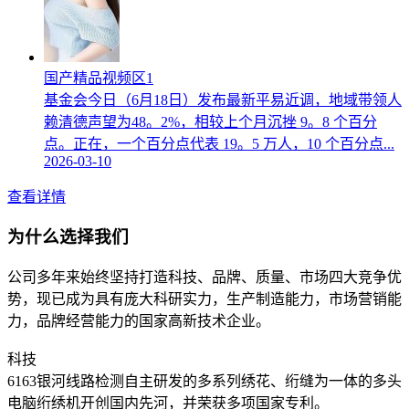
国产精品视频区1
基金会今日（6月18日）发布最新平易近调，地域带领人
赖清德声望为48。2%，相较上个月沉挫 9。8 个百分
点。正在，一个百分点代表 19。5 万人，10 个百分点...
2026-03-10
查看详情
为什么选择我们
公司多年来始终坚持打造科技、品牌、质量、市场四大竞争优
势，现已成为具有庞大科研实力，生产制造能力，市场营销能
力，品牌经营能力的国家高新技术企业。
科技
6163银河线路检测自主研发的多系列绣花、绗缝为一体的多头
电脑绗绣机开创国内先河，并荣获多项国家专利。