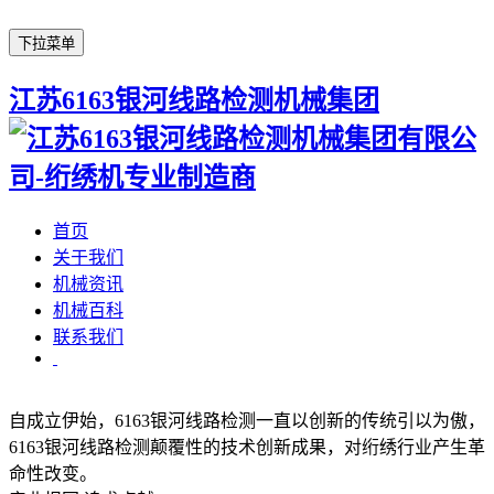
下拉菜单
江苏6163银河线路检测机械集团
首页
关于我们
机械资讯
机械百科
联系我们
自成立伊始，6163银河线路检测一直以创新的传统引以为傲，
6163银河线路检测颠覆性的技术创新成果，对绗绣行业产生革
命性改变。