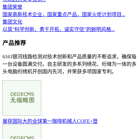
集团荣誉
国家高新技术企业，国家重点产品，国家火炬计划项目...
集团文化
以其“科学创新、勇于开拓、诚实守信”的鲜明风格...
产品推荐
6163银河线路检测对技术创新和产品质量的不断追求，确保每
一台设备圆满交付。自主研发的多系列绣花、绗缝为一体的多
头电脑绗绣机开创国内先河，并荣获多项国家专利。
屡获国际大的全球第一咖啡机械人COFE+登